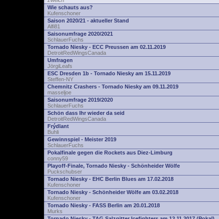
zwelch
Wie schauts aus?
Kufenschoner
Saison 2020/21 - aktueller Stand
Alfi81
Saisonumfrage 2020/2021
SchlauerFuchs
Tornado Niesky - ECC Preussen am 02.11.2019
DetroitRedWingsCanada
Umfragen
JörgiLeafs
ESC Dresden 1b - Tornado Niesky am 15.11.2019
Steffen-NY
Chemnitz Crashers - Tornado Niesky am 09.11.2019
masseljoe
Saisonumfrage 2019/2020
SchlauerFuchs
Schön dass Ihr wieder da seid
DetroitRedWingsCanada
Frýdlant
Buhli
Gewinnspiel - Meister 2019
SchlauerFuchs
Pokalfinale gegen die Rockets aus Diez-Limburg
conny59
Playoff-Finale, Tornado Niesky - Schönheider Wölfe
Puckschubser
Tornado Niesky - EHC Berlin Blues am 17.02.2018
Kufenschoner
Tornado Niesky - Schönheider Wölfe am 03.02.2018
Kufenschoner
Tornado Niesky - FASS Berlin am 20.01.2018
Murks
Tornado Niesky - TAG Salzgitter Icefighters am 12.11.2017 (Pokal)