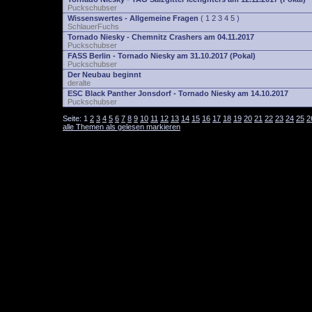
Puckschubser
Wissenswertes - Allgemeine Fragen
(
1
2
3
4
5
)
SchlauerFuchs
Tornado Niesky - Chemnitz Crashers am 04.11.2017
Puckschubser
FASS Berlin - Tornado Niesky am 31.10.2017 (Pokal)
Puckschubser
Der Neubau beginnt
deralte
ESC Black Panther Jonsdorf - Tornado Niesky am 14.10.2017
Puckschubser
Seite:
1
2
3
4
5
6
7
8
9
10
11
12
13
14
15
16
17
18
19
20
21
22
23
24
25
2
alle Themen als gelesen markieren