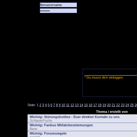
Alle
Das
Forum
Spiele
Team
alle
Tore
* Du musst dich einloggen.
Seite:
1
2
3
4
5
6
7
8
9
10
11
12
13
14
15
16
17
18
19
20
21
22
23
24
25
2
Thema / erstellt von
Wichtig:
Störungshotline - Euer direkter Kontakt zu uns
SchlauerFuchs
Wichtig:
Fanbus Mitfahrbestimmungen
Bane
Wichtig:
Forumsregeln