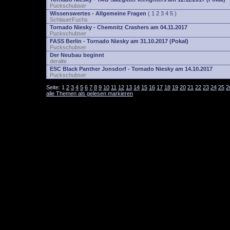
Puckschubser
Wissenswertes - Allgemeine Fragen
(
1
2
3
4
5
)
SchlauerFuchs
Tornado Niesky - Chemnitz Crashers am 04.11.2017
Puckschubser
FASS Berlin - Tornado Niesky am 31.10.2017 (Pokal)
Puckschubser
Der Neubau beginnt
deralte
ESC Black Panther Jonsdorf - Tornado Niesky am 14.10.2017
Puckschubser
Seite:
1
2
3
4
5
6
7
8
9
10
11
12
13
14
15
16
17
18
19
20
21
22
23
24
25
2
alle Themen als gelesen markieren