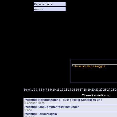
Alle
Das
Forum
Spiele
Team
alle
Tore
* Du musst dich einloggen.
Seite:
1
2
3
4
5
6
7
8
9
10
11
12
13
14
15
16
17
18
19
20
21
22
23
24
25
2
Thema / erstellt von
Wichtig:
Störungshotline - Euer direkter Kontakt zu uns
SchlauerFuchs
Wichtig:
Fanbus Mitfahrbestimmungen
Bane
Wichtig:
Forumsregeln