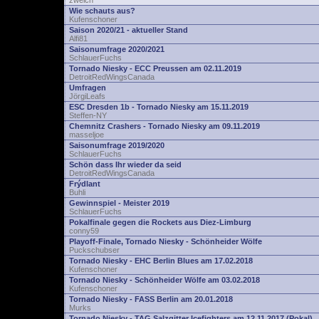
zwelch
Wie schauts aus?
Kufenschoner
Saison 2020/21 - aktueller Stand
Alfi81
Saisonumfrage 2020/2021
SchlauerFuchs
Tornado Niesky - ECC Preussen am 02.11.2019
DetroitRedWingsCanada
Umfragen
JörgiLeafs
ESC Dresden 1b - Tornado Niesky am 15.11.2019
Steffen-NY
Chemnitz Crashers - Tornado Niesky am 09.11.2019
masseljoe
Saisonumfrage 2019/2020
SchlauerFuchs
Schön dass Ihr wieder da seid
DetroitRedWingsCanada
Frýdlant
Buhli
Gewinnspiel - Meister 2019
SchlauerFuchs
Pokalfinale gegen die Rockets aus Diez-Limburg
conny59
Playoff-Finale, Tornado Niesky - Schönheider Wölfe
Puckschubser
Tornado Niesky - EHC Berlin Blues am 17.02.2018
Kufenschoner
Tornado Niesky - Schönheider Wölfe am 03.02.2018
Kufenschoner
Tornado Niesky - FASS Berlin am 20.01.2018
Murks
Tornado Niesky - TAG Salzgitter Icefighters am 12.11.2017 (Pokal)