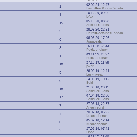
zwelch
02.02.24, 12:47
1
DetroitRedWingsCanada
10.12.20, 09:56
1
iofox
05.10.20, 08:28
15
SchlauerFuchs
28.09.20, 22:21
3
DetroitRedWingsCanada
06.03.20, 17:06
0
JörgiLeafs
15.11.19, 23:33
3
Puckschubser
09.11.19, 19:57
1
Puckschubser
27.10.19, 11:58
10
joker
26.09.19, 12:41
5
kein-niveau
14.09.19, 19:12
0
Buhli
21.09.18, 20:11
18
SchlauerFuchs
07.04.18, 22:00
17
SchlauerFuchs
27.03.18, 22:37
7
Angelfreund
20.02.18, 05:22
4
Kufenschoner
05.02.18, 12:14
0
Kufenschoner
27.01.18, 07:41
3
Lippe
16.11.17, 21:00