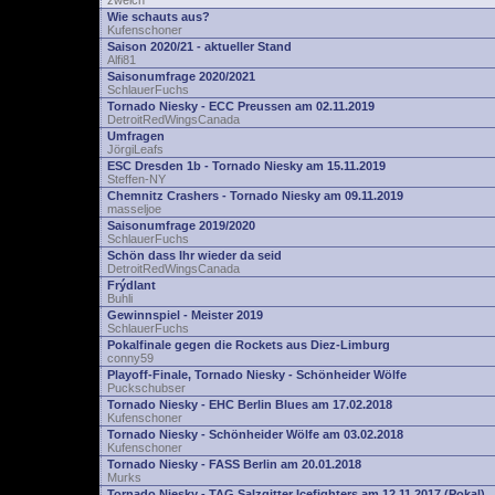
zwelch
Wie schauts aus?
Kufenschoner
Saison 2020/21 - aktueller Stand
Alfi81
Saisonumfrage 2020/2021
SchlauerFuchs
Tornado Niesky - ECC Preussen am 02.11.2019
DetroitRedWingsCanada
Umfragen
JörgiLeafs
ESC Dresden 1b - Tornado Niesky am 15.11.2019
Steffen-NY
Chemnitz Crashers - Tornado Niesky am 09.11.2019
masseljoe
Saisonumfrage 2019/2020
SchlauerFuchs
Schön dass Ihr wieder da seid
DetroitRedWingsCanada
Frýdlant
Buhli
Gewinnspiel - Meister 2019
SchlauerFuchs
Pokalfinale gegen die Rockets aus Diez-Limburg
conny59
Playoff-Finale, Tornado Niesky - Schönheider Wölfe
Puckschubser
Tornado Niesky - EHC Berlin Blues am 17.02.2018
Kufenschoner
Tornado Niesky - Schönheider Wölfe am 03.02.2018
Kufenschoner
Tornado Niesky - FASS Berlin am 20.01.2018
Murks
Tornado Niesky - TAG Salzgitter Icefighters am 12.11.2017 (Pokal)