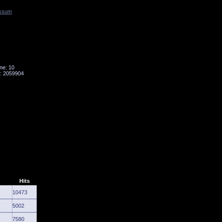
ssum
Tornado
Niesky
ne: 10
: 2059904
Hits
10473
5002
7580