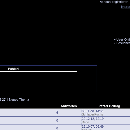
Account registrieren
Impre
»
User Onli
»
Besucher
LiveTicker
Media
Fanbus
Fehler!
6
27
|
Neues Thema
Antworten
letzter Beitrag
30.11.20, 13:35
6
SchlauerFuchs
22.12.12, 12:19
0
Bane
19.10.07, 09:49
0