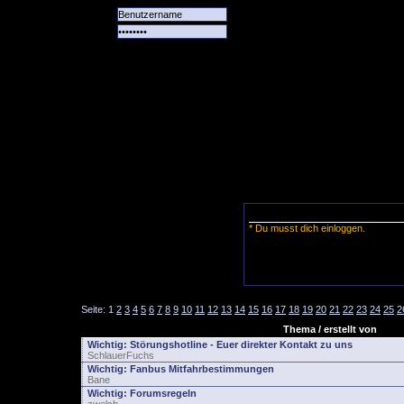
Alle
Das
Forum
Spiele
Team
alle
Tore
* Du musst dich einloggen.
Seite:
1
2
3
4
5
6
7
8
9
10
11
12
13
14
15
16
17
18
19
20
21
22
23
24
25
2
Thema / erstellt von
Wichtig:
Störungshotline - Euer direkter Kontakt zu uns
SchlauerFuchs
Wichtig:
Fanbus Mitfahrbestimmungen
Bane
Wichtig:
Forumsregeln