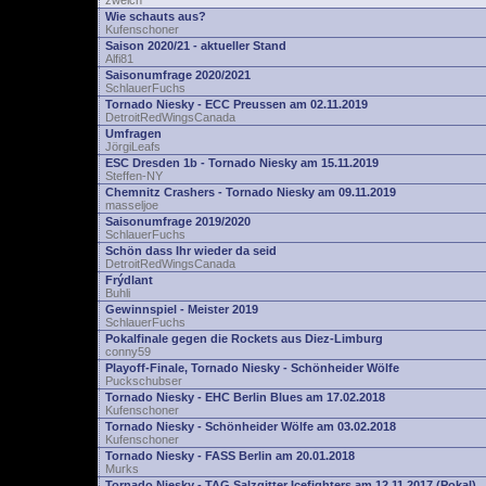
zwelch
Wie schauts aus?
Kufenschoner
Saison 2020/21 - aktueller Stand
Alfi81
Saisonumfrage 2020/2021
SchlauerFuchs
Tornado Niesky - ECC Preussen am 02.11.2019
DetroitRedWingsCanada
Umfragen
JörgiLeafs
ESC Dresden 1b - Tornado Niesky am 15.11.2019
Steffen-NY
Chemnitz Crashers - Tornado Niesky am 09.11.2019
masseljoe
Saisonumfrage 2019/2020
SchlauerFuchs
Schön dass Ihr wieder da seid
DetroitRedWingsCanada
Frýdlant
Buhli
Gewinnspiel - Meister 2019
SchlauerFuchs
Pokalfinale gegen die Rockets aus Diez-Limburg
conny59
Playoff-Finale, Tornado Niesky - Schönheider Wölfe
Puckschubser
Tornado Niesky - EHC Berlin Blues am 17.02.2018
Kufenschoner
Tornado Niesky - Schönheider Wölfe am 03.02.2018
Kufenschoner
Tornado Niesky - FASS Berlin am 20.01.2018
Murks
Tornado Niesky - TAG Salzgitter Icefighters am 12.11.2017 (Pokal)