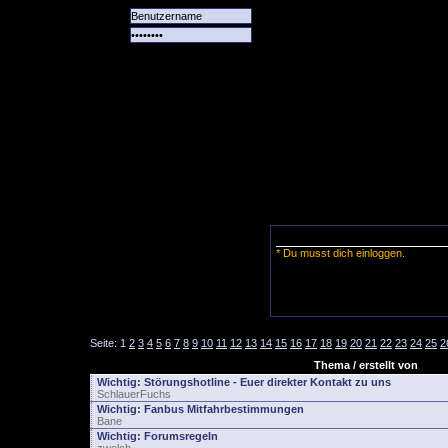
Alle
Das
Forum
Spiele
Team
alle
Tore
* Du musst dich einloggen.
Seite:
1
2
3
4
5
6
7
8
9
10
11
12
13
14
15
16
17
18
19
20
21
22
23
24
25
2
Thema / erstellt von
Wichtig:
Störungshotline - Euer direkter Kontakt zu uns
SchlauerFuchs
Wichtig:
Fanbus Mitfahrbestimmungen
Bane
Wichtig:
Forumsregeln