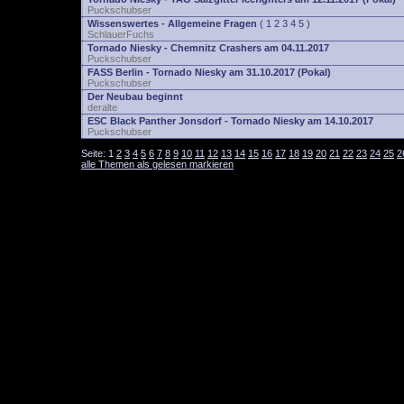
Puckschubser
Wissenswertes - Allgemeine Fragen
(
1
2
3
4
5
)
SchlauerFuchs
Tornado Niesky - Chemnitz Crashers am 04.11.2017
Puckschubser
FASS Berlin - Tornado Niesky am 31.10.2017 (Pokal)
Puckschubser
Der Neubau beginnt
deralte
ESC Black Panther Jonsdorf - Tornado Niesky am 14.10.2017
Puckschubser
Seite:
1
2
3
4
5
6
7
8
9
10
11
12
13
14
15
16
17
18
19
20
21
22
23
24
25
2
alle Themen als gelesen markieren