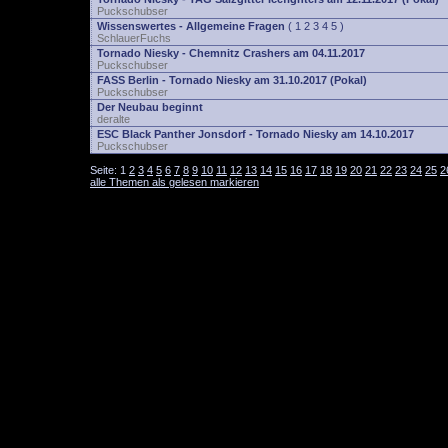
Puckschubser
Wissenswertes - Allgemeine Fragen
(
1
2
3
4
5
)
SchlauerFuchs
Tornado Niesky - Chemnitz Crashers am 04.11.2017
Puckschubser
FASS Berlin - Tornado Niesky am 31.10.2017 (Pokal)
Puckschubser
Der Neubau beginnt
deralte
ESC Black Panther Jonsdorf - Tornado Niesky am 14.10.2017
Puckschubser
Seite:
1
2
3
4
5
6
7
8
9
10
11
12
13
14
15
16
17
18
19
20
21
22
23
24
25
2
alle Themen als gelesen markieren