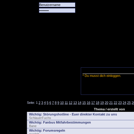
Alle
Das
Forum
Spiele
Team
alle
Tore
* Du musst dich einloggen.
Seite:
1
2
3
4
5
6
7
8
9
10
11
12
13
14
15
16
17
18
19
20
21
22
23
24
25
2
Thema / erstellt von
Wichtig:
Störungshotline - Euer direkter Kontakt zu uns
SchlauerFuchs
Wichtig:
Fanbus Mitfahrbestimmungen
Bane
Wichtig:
Forumsregeln