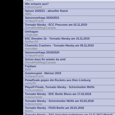
zwelch
Wie schauts aus?
Kufenschoner
Saison 2020/21 - aktueller Stand
Alfi81
Saisonumfrage 2020/2021
SchlauerFuchs
Tornado Niesky - ECC Preussen am 02.11.2019
DetroitRedWingsCanada
Umfragen
JörgiLeafs
ESC Dresden 1b - Tornado Niesky am 15.11.2019
Steffen-NY
Chemnitz Crashers - Tornado Niesky am 09.11.2019
masseljoe
Saisonumfrage 2019/2020
SchlauerFuchs
Schön dass Ihr wieder da seid
DetroitRedWingsCanada
Frýdlant
Buhli
Gewinnspiel - Meister 2019
SchlauerFuchs
Pokalfinale gegen die Rockets aus Diez-Limburg
conny59
Playoff-Finale, Tornado Niesky - Schönheider Wölfe
Puckschubser
Tornado Niesky - EHC Berlin Blues am 17.02.2018
Kufenschoner
Tornado Niesky - Schönheider Wölfe am 03.02.2018
Kufenschoner
Tornado Niesky - FASS Berlin am 20.01.2018
Murks
Tornado Niesky - TAG Salzgitter Icefighters am 12.11.2017 (Pokal)