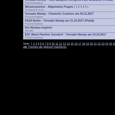
Puckschubser
Wissenswertes - Allgemeine Fragen
(
1
2
3
4
5
)
SchlauerFuchs
Tornado Niesky - Chemnitz Crashers am 04.11.2017
Puckschubser
FASS Berlin - Tornado Niesky am 31.10.2017 (Pokal)
Puckschubser
Der Neubau beginnt
deralte
ESC Black Panther Jonsdorf - Tornado Niesky am 14.10.2017
Puckschubser
Seite:
1
2
3
4
5
6
7
8
9
10
11
12
13
14
15
16
17
18
19
20
21
22
23
24
25
2
alle Themen als gelesen markieren