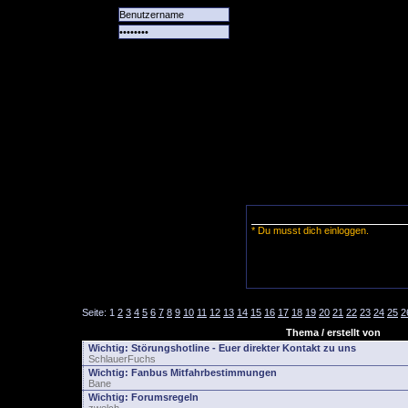
Alle
Das
Forum
Spiele
Team
alle
Tore
* Du musst dich einloggen.
Seite:
1
2
3
4
5
6
7
8
9
10
11
12
13
14
15
16
17
18
19
20
21
22
23
24
25
2
Thema / erstellt von
Wichtig:
Störungshotline - Euer direkter Kontakt zu uns
SchlauerFuchs
Wichtig:
Fanbus Mitfahrbestimmungen
Bane
Wichtig:
Forumsregeln