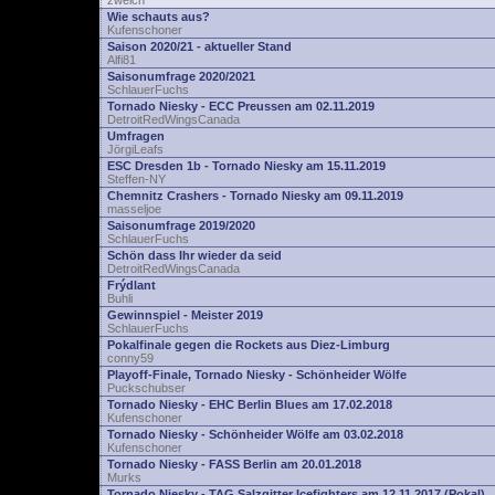
zwelch
Wie schauts aus?
Kufenschoner
Saison 2020/21 - aktueller Stand
Alfi81
Saisonumfrage 2020/2021
SchlauerFuchs
Tornado Niesky - ECC Preussen am 02.11.2019
DetroitRedWingsCanada
Umfragen
JörgiLeafs
ESC Dresden 1b - Tornado Niesky am 15.11.2019
Steffen-NY
Chemnitz Crashers - Tornado Niesky am 09.11.2019
masseljoe
Saisonumfrage 2019/2020
SchlauerFuchs
Schön dass Ihr wieder da seid
DetroitRedWingsCanada
Frýdlant
Buhli
Gewinnspiel - Meister 2019
SchlauerFuchs
Pokalfinale gegen die Rockets aus Diez-Limburg
conny59
Playoff-Finale, Tornado Niesky - Schönheider Wölfe
Puckschubser
Tornado Niesky - EHC Berlin Blues am 17.02.2018
Kufenschoner
Tornado Niesky - Schönheider Wölfe am 03.02.2018
Kufenschoner
Tornado Niesky - FASS Berlin am 20.01.2018
Murks
Tornado Niesky - TAG Salzgitter Icefighters am 12.11.2017 (Pokal)