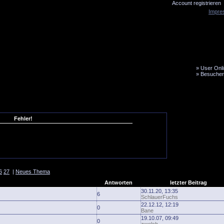
Account registrieren
Impre
»
User Onli
»
Besucher
LiveTicker
Media
Fanbus
Fehler!
6
27
|
Neues Thema
Antworten
letzter Beitrag
30.11.20, 13:35
6
SchlauerFuchs
22.12.12, 12:19
0
Bane
19.10.07, 09:49
0