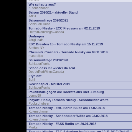
zwelch
Wie schauts aus?
Kufenschoner
Saison 2020/21 - aktueller Stand
Alfi81
Saisonumfrage 2020/2021
SchlauerFuchs
Tornado Niesky - ECC Preussen am 02.11.2019
DetroitRedWingsCanada
Umfragen
JörgiLeafs
ESC Dresden 1b - Tornado Niesky am 15.11.2019
Steffen-NY
Chemnitz Crashers - Tornado Niesky am 09.11.2019
masseljoe
Saisonumfrage 2019/2020
SchlauerFuchs
Schön dass Ihr wieder da seid
DetroitRedWingsCanada
Frýdlant
Buhli
Gewinnspiel - Meister 2019
SchlauerFuchs
Pokalfinale gegen die Rockets aus Diez-Limburg
conny59
Playoff-Finale, Tornado Niesky - Schönheider Wölfe
Puckschubser
Tornado Niesky - EHC Berlin Blues am 17.02.2018
Kufenschoner
Tornado Niesky - Schönheider Wölfe am 03.02.2018
Kufenschoner
Tornado Niesky - FASS Berlin am 20.01.2018
Murks
Tornado Niesky - TAG Salzgitter Icefighters am 12.11.2017 (Pokal)