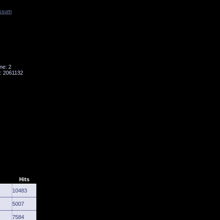
ssum
Tornado
Niesky
ne: 2
: 2061132
Hits
10483
5007
7584