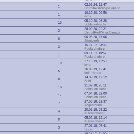
zwelch
02.02.24, 12:47
1
DetroitRedWingsCanada
10.12.20, 09:56
1
iofox
05.10.20, 08:28
15
SchlauerFuchs
28.09.20, 22:21
3
DetroitRedWingsCanada
06.03.20, 17:06
0
JörgiLeafs
15.11.19, 23:33
3
Puckschubser
09.11.19, 19:57
1
Puckschubser
27.10.19, 11:58
10
joker
26.09.19, 12:41
5
kein-niveau
14.09.19, 19:12
0
Buhli
21.09.18, 20:11
18
SchlauerFuchs
07.04.18, 22:00
17
SchlauerFuchs
27.03.18, 22:37
7
Angelfreund
20.02.18, 05:22
4
Kufenschoner
05.02.18, 12:14
0
Kufenschoner
27.01.18, 07:41
3
Lippe
16.11.17, 21:00