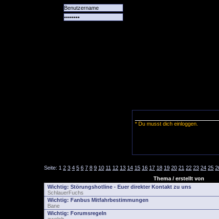
Alle
Das
Forum
Spiele
Team
alle
Tore
* Du musst dich einloggen.
Seite:
1
2
3
4
5
6
7
8
9
10
11
12
13
14
15
16
17
18
19
20
21
22
23
24
25
2
Thema / erstellt von
Wichtig:
Störungshotline - Euer direkter Kontakt zu uns
SchlauerFuchs
Wichtig:
Fanbus Mitfahrbestimmungen
Bane
Wichtig:
Forumsregeln