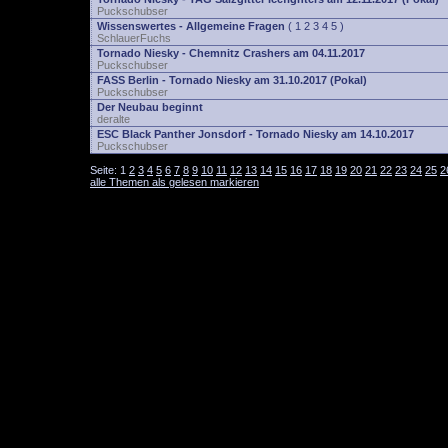
Puckschubser
Wissenswertes - Allgemeine Fragen
(
1
2
3
4
5
)
SchlauerFuchs
Tornado Niesky - Chemnitz Crashers am 04.11.2017
Puckschubser
FASS Berlin - Tornado Niesky am 31.10.2017 (Pokal)
Puckschubser
Der Neubau beginnt
deralte
ESC Black Panther Jonsdorf - Tornado Niesky am 14.10.2017
Puckschubser
Seite:
1
2
3
4
5
6
7
8
9
10
11
12
13
14
15
16
17
18
19
20
21
22
23
24
25
2
alle Themen als gelesen markieren