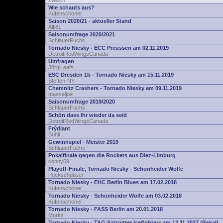
zwelch
Wie schauts aus?
Kufenschoner
Saison 2020/21 - aktueller Stand
Alfi81
Saisonumfrage 2020/2021
SchlauerFuchs
Tornado Niesky - ECC Preussen am 02.11.2019
DetroitRedWingsCanada
Umfragen
JörgiLeafs
ESC Dresden 1b - Tornado Niesky am 15.11.2019
Steffen-NY
Chemnitz Crashers - Tornado Niesky am 09.11.2019
masseljoe
Saisonumfrage 2019/2020
SchlauerFuchs
Schön dass Ihr wieder da seid
DetroitRedWingsCanada
Frýdlant
Buhli
Gewinnspiel - Meister 2019
SchlauerFuchs
Pokalfinale gegen die Rockets aus Diez-Limburg
conny59
Playoff-Finale, Tornado Niesky - Schönheider Wölfe
Puckschubser
Tornado Niesky - EHC Berlin Blues am 17.02.2018
Kufenschoner
Tornado Niesky - Schönheider Wölfe am 03.02.2018
Kufenschoner
Tornado Niesky - FASS Berlin am 20.01.2018
Murks
Tornado Niesky - TAG Salzgitter Icefighters am 12.11.2017 (Pokal)