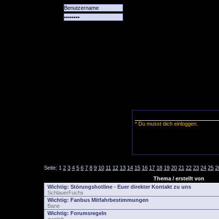
Alle
Das
Forum
Spiele
Team
alle
Tore
* Du musst dich einloggen.
Seite:
1
2
3
4
5
6
7
8
9
10
11
12
13
14
15
16
17
18
19
20
21
22
23
24
25
2
Thema / erstellt von
Wichtig:
Störungshotline - Euer direkter Kontakt zu uns
SchlauerFuchs
Wichtig:
Fanbus Mitfahrbestimmungen
Bane
Wichtig:
Forumsregeln