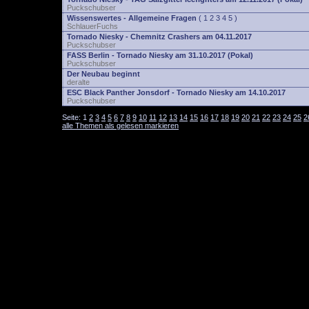
Puckschubser
Wissenswertes - Allgemeine Fragen
(
1
2
3
4
5
)
SchlauerFuchs
Tornado Niesky - Chemnitz Crashers am 04.11.2017
Puckschubser
FASS Berlin - Tornado Niesky am 31.10.2017 (Pokal)
Puckschubser
Der Neubau beginnt
deralte
ESC Black Panther Jonsdorf - Tornado Niesky am 14.10.2017
Puckschubser
Seite:
1
2
3
4
5
6
7
8
9
10
11
12
13
14
15
16
17
18
19
20
21
22
23
24
25
2
alle Themen als gelesen markieren