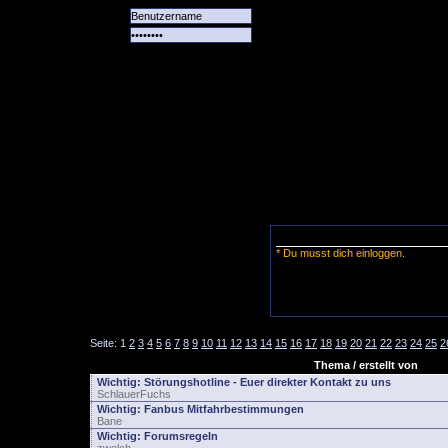
Alle
Das
Forum
Spiele
Team
alle
Tore
* Du musst dich einloggen.
Seite:
1
2
3
4
5
6
7
8
9
10
11
12
13
14
15
16
17
18
19
20
21
22
23
24
25
2
Thema / erstellt von
Wichtig:
Störungshotline - Euer direkter Kontakt zu uns
SchlauerFuchs
Wichtig:
Fanbus Mitfahrbestimmungen
Bane
Wichtig:
Forumsregeln