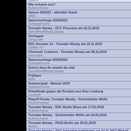
zwelch
Wie schauts aus?
Kufenschoner
Saison 2020/21 - aktueller Stand
Alfi81
Saisonumfrage 2020/2021
SchlauerFuchs
Tornado Niesky - ECC Preussen am 02.11.2019
DetroitRedWingsCanada
Umfragen
JörgiLeafs
ESC Dresden 1b - Tornado Niesky am 15.11.2019
Steffen-NY
Chemnitz Crashers - Tornado Niesky am 09.11.2019
masseljoe
Saisonumfrage 2019/2020
SchlauerFuchs
Schön dass Ihr wieder da seid
DetroitRedWingsCanada
Frýdlant
Buhli
Gewinnspiel - Meister 2019
SchlauerFuchs
Pokalfinale gegen die Rockets aus Diez-Limburg
conny59
Playoff-Finale, Tornado Niesky - Schönheider Wölfe
Puckschubser
Tornado Niesky - EHC Berlin Blues am 17.02.2018
Kufenschoner
Tornado Niesky - Schönheider Wölfe am 03.02.2018
Kufenschoner
Tornado Niesky - FASS Berlin am 20.01.2018
Murks
Tornado Niesky - TAG Salzgitter Icefighters am 12.11.2017 (Pokal)