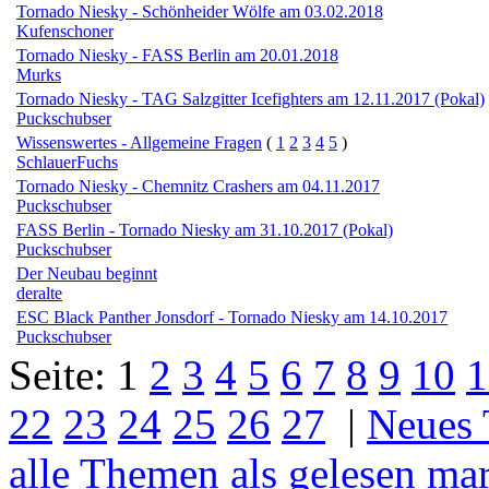
Tornado Niesky - Schönheider Wölfe am 03.02.2018
Kufenschoner
Tornado Niesky - FASS Berlin am 20.01.2018
Murks
Tornado Niesky - TAG Salzgitter Icefighters am 12.11.2017 (Pokal)
Puckschubser
Wissenswertes - Allgemeine Fragen
(
1
2
3
4
5
)
SchlauerFuchs
Tornado Niesky - Chemnitz Crashers am 04.11.2017
Puckschubser
FASS Berlin - Tornado Niesky am 31.10.2017 (Pokal)
Puckschubser
Der Neubau beginnt
deralte
ESC Black Panther Jonsdorf - Tornado Niesky am 14.10.2017
Puckschubser
Seite:
1
2
3
4
5
6
7
8
9
10
1
22
23
24
25
26
27
|
Neues
alle Themen als gelesen ma