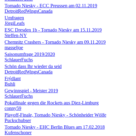
Tornado Niesky - ECC Preussen am 02.11.2019
DetroitRedWingsCanada
Umfragen
JörgiLeafs
ESC Dresden 1b - Tornado Niesky am 15.11.2019
Steffen-NY
Chemnitz Crashers - Tornado Niesky am 09.11.2019
masseljoe
Saisonumfrage 2019/2020
SchlauerFuchs
Schön dass Ihr wieder da seid
DetroitRedWingsCanada
Frýdlant
Buhli
Gewinnspiel - Meister 2019
SchlauerFuchs
Pokalfinale gegen die Rockets aus Diez-Limburg
conny59
Playoff-Finale, Tornado Niesky - Schönheider Wölfe
Puckschubser
Tornado Niesky - EHC Berlin Blues am 17.02.2018
Kufenschoner