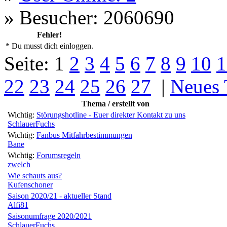
»
Besucher: 2060690
Fehler!
* Du musst dich einloggen.
Seite:
1
2
3
4
5
6
7
8
9
10
1
22
23
24
25
26
27
|
Neues
Thema / erstellt von
Wichtig:
Störungshotline - Euer direkter Kontakt zu uns
SchlauerFuchs
Wichtig:
Fanbus Mitfahrbestimmungen
Bane
Wichtig:
Forumsregeln
zwelch
Wie schauts aus?
Kufenschoner
Saison 2020/21 - aktueller Stand
Alfi81
Saisonumfrage 2020/2021
SchlauerFuchs