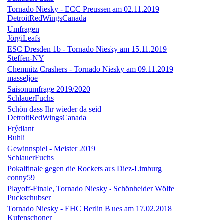
Tornado Niesky - ECC Preussen am 02.11.2019
DetroitRedWingsCanada
Umfragen
JörgiLeafs
ESC Dresden 1b - Tornado Niesky am 15.11.2019
Steffen-NY
Chemnitz Crashers - Tornado Niesky am 09.11.2019
masseljoe
Saisonumfrage 2019/2020
SchlauerFuchs
Schön dass Ihr wieder da seid
DetroitRedWingsCanada
Frýdlant
Buhli
Gewinnspiel - Meister 2019
SchlauerFuchs
Pokalfinale gegen die Rockets aus Diez-Limburg
conny59
Playoff-Finale, Tornado Niesky - Schönheider Wölfe
Puckschubser
Tornado Niesky - EHC Berlin Blues am 17.02.2018
Kufenschoner