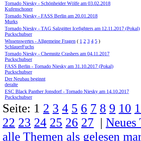
Tornado Niesky - Schönheider Wölfe am 03.02.2018
Kufenschoner
Tornado Niesky - FASS Berlin am 20.01.2018
Murks
Tornado Niesky - TAG Salzgitter Icefighters am 12.11.2017 (Pokal)
Puckschubser
Wissenswertes - Allgemeine Fragen
(
1
2
3
4
5
)
SchlauerFuchs
Tornado Niesky - Chemnitz Crashers am 04.11.2017
Puckschubser
FASS Berlin - Tornado Niesky am 31.10.2017 (Pokal)
Puckschubser
Der Neubau beginnt
deralte
ESC Black Panther Jonsdorf - Tornado Niesky am 14.10.2017
Puckschubser
Seite:
1
2
3
4
5
6
7
8
9
10
1
22
23
24
25
26
27
|
Neues
alle Themen als gelesen ma