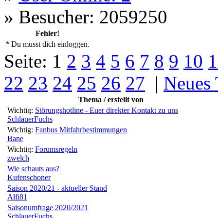
»
Besucher: 2059250
Fehler!
* Du musst dich einloggen.
Seite:
1
2
3
4
5
6
7
8
9
10
1
22
23
24
25
26
27
|
Neues
Thema / erstellt von
Wichtig:
Störungshotline - Euer direkter Kontakt zu uns
SchlauerFuchs
Wichtig:
Fanbus Mitfahrbestimmungen
Bane
Wichtig:
Forumsregeln
zwelch
Wie schauts aus?
Kufenschoner
Saison 2020/21 - aktueller Stand
Alfi81
Saisonumfrage 2020/2021
SchlauerFuchs