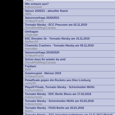
zwelch
Wie schauts aus?
Kufenschoner
Saison 2020/21 - aktueller Stand
Alfi81
Saisonumfrage 2020/2021
SchlauerFuchs
Tornado Niesky - ECC Preussen am 02.11.2019
DetroitRedWingsCanada
Umfragen
JörgiLeafs
ESC Dresden 1b - Tornado Niesky am 15.11.2019
Steffen-NY
Chemnitz Crashers - Tornado Niesky am 09.11.2019
masseljoe
Saisonumfrage 2019/2020
SchlauerFuchs
Schön dass Ihr wieder da seid
DetroitRedWingsCanada
Frýdlant
Buhli
Gewinnspiel - Meister 2019
SchlauerFuchs
Pokalfinale gegen die Rockets aus Diez-Limburg
conny59
Playoff-Finale, Tornado Niesky - Schönheider Wölfe
Puckschubser
Tornado Niesky - EHC Berlin Blues am 17.02.2018
Kufenschoner
Tornado Niesky - Schönheider Wölfe am 03.02.2018
Kufenschoner
Tornado Niesky - FASS Berlin am 20.01.2018
Murks
Tornado Niesky - TAG Salzgitter Icefighters am 12.11.2017 (Pokal)