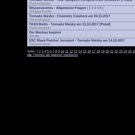
Puckschubser
Wissenswertes - Allgemeine Fragen
(
1
2
3
4
5
)
SchlauerFuchs
Tornado Niesky - Chemnitz Crashers am 04.11.2017
Puckschubser
FASS Berlin - Tornado Niesky am 31.10.2017 (Pokal)
Puckschubser
Der Neubau beginnt
deralte
ESC Black Panther Jonsdorf - Tornado Niesky am 14.10.2017
Puckschubser
Seite:
1
2
3
4
5
6
7
8
9
10
11
12
13
14
15
16
17
18
19
20
21
22
23
24
25
2
alle Themen als gelesen markieren