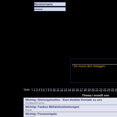
Alle
Das
Forum
Spiele
Team
alle
Tore
* Du musst dich einloggen.
Seite:
1
2
3
4
5
6
7
8
9
10
11
12
13
14
15
16
17
18
19
20
21
22
23
24
25
2
Thema / erstellt von
Wichtig:
Störungshotline - Euer direkter Kontakt zu uns
SchlauerFuchs
Wichtig:
Fanbus Mitfahrbestimmungen
Bane
Wichtig:
Forumsregeln