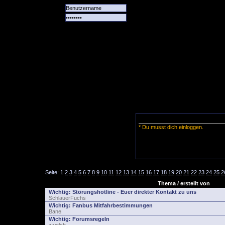
Alle
Das
Forum
Spiele
Team
alle
Tore
* Du musst dich einloggen.
Seite:
1
2
3
4
5
6
7
8
9
10
11
12
13
14
15
16
17
18
19
20
21
22
23
24
25
2
Thema / erstellt von
Wichtig:
Störungshotline - Euer direkter Kontakt zu uns
SchlauerFuchs
Wichtig:
Fanbus Mitfahrbestimmungen
Bane
Wichtig:
Forumsregeln