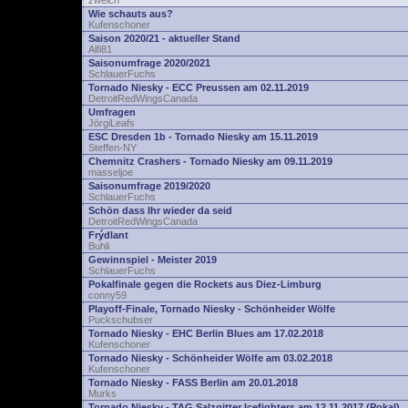
zwelch
Wie schauts aus?
Kufenschoner
Saison 2020/21 - aktueller Stand
Alfi81
Saisonumfrage 2020/2021
SchlauerFuchs
Tornado Niesky - ECC Preussen am 02.11.2019
DetroitRedWingsCanada
Umfragen
JörgiLeafs
ESC Dresden 1b - Tornado Niesky am 15.11.2019
Steffen-NY
Chemnitz Crashers - Tornado Niesky am 09.11.2019
masseljoe
Saisonumfrage 2019/2020
SchlauerFuchs
Schön dass Ihr wieder da seid
DetroitRedWingsCanada
Frýdlant
Buhli
Gewinnspiel - Meister 2019
SchlauerFuchs
Pokalfinale gegen die Rockets aus Diez-Limburg
conny59
Playoff-Finale, Tornado Niesky - Schönheider Wölfe
Puckschubser
Tornado Niesky - EHC Berlin Blues am 17.02.2018
Kufenschoner
Tornado Niesky - Schönheider Wölfe am 03.02.2018
Kufenschoner
Tornado Niesky - FASS Berlin am 20.01.2018
Murks
Tornado Niesky - TAG Salzgitter Icefighters am 12.11.2017 (Pokal)