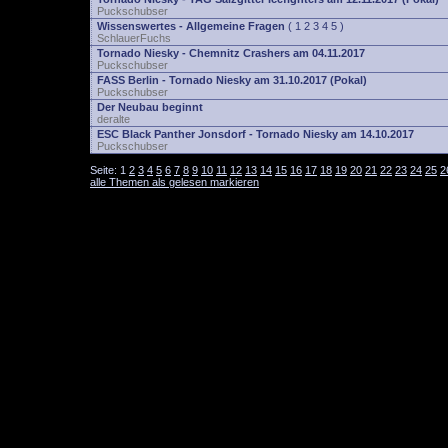
Puckschubser
Wissenswertes - Allgemeine Fragen
(
1
2
3
4
5
)
SchlauerFuchs
Tornado Niesky - Chemnitz Crashers am 04.11.2017
Puckschubser
FASS Berlin - Tornado Niesky am 31.10.2017 (Pokal)
Puckschubser
Der Neubau beginnt
deralte
ESC Black Panther Jonsdorf - Tornado Niesky am 14.10.2017
Puckschubser
Seite:
1
2
3
4
5
6
7
8
9
10
11
12
13
14
15
16
17
18
19
20
21
22
23
24
25
2
alle Themen als gelesen markieren