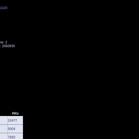
ssum
Tornado
Niesky
ne: 2
: 2060830
Hits
10477
5004
7583