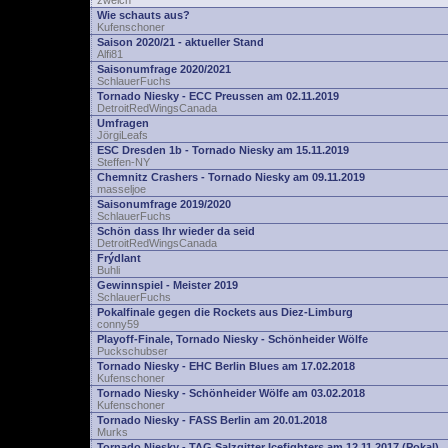
zwelch
Wie schauts aus?
Kufenschoner
Saison 2020/21 - aktueller Stand
Alfi81
Saisonumfrage 2020/2021
SchlauerFuchs
Tornado Niesky - ECC Preussen am 02.11.2019
DetroitRedWingsCanada
Umfragen
JörgiLeafs
ESC Dresden 1b - Tornado Niesky am 15.11.2019
Steffen-NY
Chemnitz Crashers - Tornado Niesky am 09.11.2019
masseljoe
Saisonumfrage 2019/2020
SchlauerFuchs
Schön dass Ihr wieder da seid
DetroitRedWingsCanada
Frýdlant
Buhli
Gewinnspiel - Meister 2019
SchlauerFuchs
Pokalfinale gegen die Rockets aus Diez-Limburg
conny59
Playoff-Finale, Tornado Niesky - Schönheider Wölfe
Puckschubser
Tornado Niesky - EHC Berlin Blues am 17.02.2018
Kufenschoner
Tornado Niesky - Schönheider Wölfe am 03.02.2018
Kufenschoner
Tornado Niesky - FASS Berlin am 20.01.2018
Murks
Tornado Niesky - TAG Salzgitter Icefighters am 12.11.2017 (Pokal)