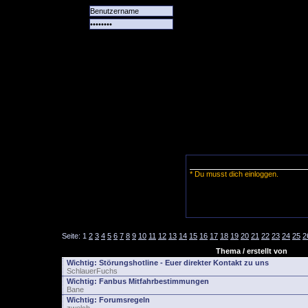
Alle
Das
Forum
Spiele
Team
alle
Tore
* Du musst dich einloggen.
Seite:
1
2
3
4
5
6
7
8
9
10
11
12
13
14
15
16
17
18
19
20
21
22
23
24
25
2
Thema / erstellt von
Wichtig:
Störungshotline - Euer direkter Kontakt zu uns
SchlauerFuchs
Wichtig:
Fanbus Mitfahrbestimmungen
Bane
Wichtig:
Forumsregeln