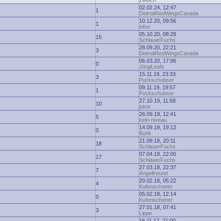
zwelch
02.02.24, 12:47
1
DetroitRedWingsCanada
10.12.20, 09:56
1
iofox
05.10.20, 08:28
15
SchlauerFuchs
28.09.20, 22:21
3
DetroitRedWingsCanada
06.03.20, 17:06
0
JörgiLeafs
15.11.19, 23:33
3
Puckschubser
09.11.19, 19:57
1
Puckschubser
27.10.19, 11:58
10
joker
26.09.19, 12:41
5
kein-niveau
14.09.19, 19:12
0
Buhli
21.09.18, 20:11
18
SchlauerFuchs
07.04.18, 22:00
17
SchlauerFuchs
27.03.18, 22:37
7
Angelfreund
20.02.18, 05:22
4
Kufenschoner
05.02.18, 12:14
0
Kufenschoner
27.01.18, 07:41
3
Lippe
16.11.17, 21:00