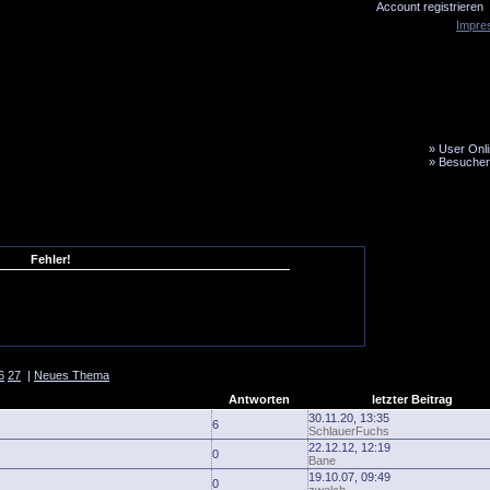
Account registrieren
Impre
»
User Onli
»
Besucher
LiveTicker
Media
Fanbus
Fehler!
6
27
|
Neues Thema
Antworten
letzter Beitrag
30.11.20, 13:35
6
SchlauerFuchs
22.12.12, 12:19
0
Bane
19.10.07, 09:49
0