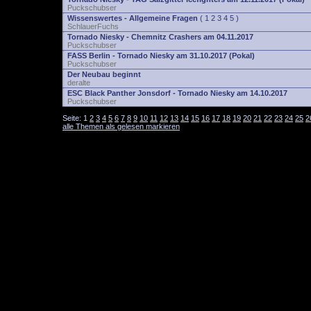
Puckschubser
Wissenswertes - Allgemeine Fragen
(
1
2
3
4
5
)
SchlauerFuchs
Tornado Niesky - Chemnitz Crashers am 04.11.2017
Puckschubser
FASS Berlin - Tornado Niesky am 31.10.2017 (Pokal)
Puckschubser
Der Neubau beginnt
deralte
ESC Black Panther Jonsdorf - Tornado Niesky am 14.10.2017
Puckschubser
Seite:
1
2
3
4
5
6
7
8
9
10
11
12
13
14
15
16
17
18
19
20
21
22
23
24
25
2
alle Themen als gelesen markieren