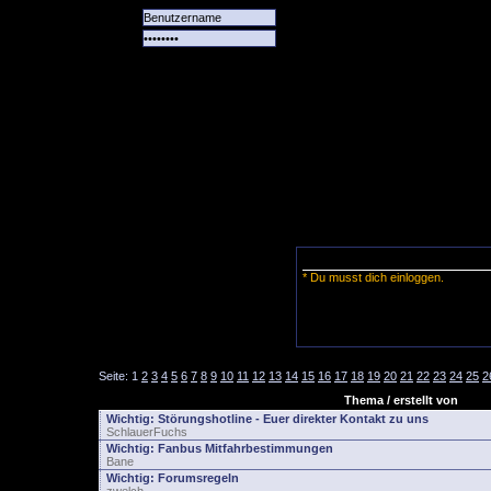
Alle
Das
Forum
Spiele
Team
alle
Tore
* Du musst dich einloggen.
Seite:
1
2
3
4
5
6
7
8
9
10
11
12
13
14
15
16
17
18
19
20
21
22
23
24
25
2
Thema / erstellt von
Wichtig:
Störungshotline - Euer direkter Kontakt zu uns
SchlauerFuchs
Wichtig:
Fanbus Mitfahrbestimmungen
Bane
Wichtig:
Forumsregeln