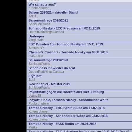
zwelch
Wie schauts aus?
Kufenschoner
Saison 2020/21 - aktueller Stand
Alfi81
Saisonumfrage 2020/2021
SchlauerFuchs
Tornado Niesky - ECC Preussen am 02.11.2019
DetroitRedWingsCanada
Umfragen
JörgiLeafs
ESC Dresden 1b - Tornado Niesky am 15.11.2019
Steffen-NY
Chemnitz Crashers - Tornado Niesky am 09.11.2019
masseljoe
Saisonumfrage 2019/2020
SchlauerFuchs
Schön dass Ihr wieder da seid
DetroitRedWingsCanada
Frýdlant
Buhli
Gewinnspiel - Meister 2019
SchlauerFuchs
Pokalfinale gegen die Rockets aus Diez-Limburg
conny59
Playoff-Finale, Tornado Niesky - Schönheider Wölfe
Puckschubser
Tornado Niesky - EHC Berlin Blues am 17.02.2018
Kufenschoner
Tornado Niesky - Schönheider Wölfe am 03.02.2018
Kufenschoner
Tornado Niesky - FASS Berlin am 20.01.2018
Murks
Tornado Niesky - TAG Salzgitter Icefighters am 12.11.2017 (Pokal)