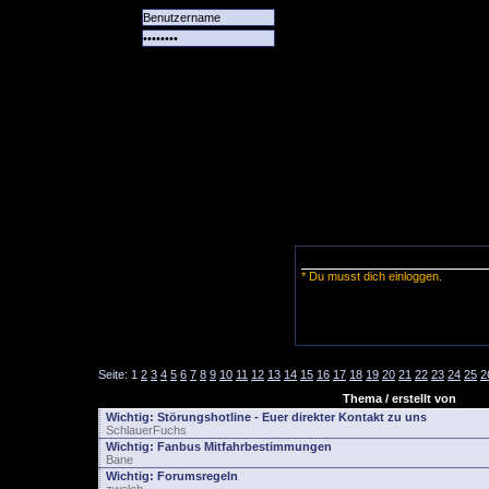
Alle
Das
Forum
Spiele
Team
alle
Tore
* Du musst dich einloggen.
Seite:
1
2
3
4
5
6
7
8
9
10
11
12
13
14
15
16
17
18
19
20
21
22
23
24
25
2
Thema / erstellt von
Wichtig:
Störungshotline - Euer direkter Kontakt zu uns
SchlauerFuchs
Wichtig:
Fanbus Mitfahrbestimmungen
Bane
Wichtig:
Forumsregeln