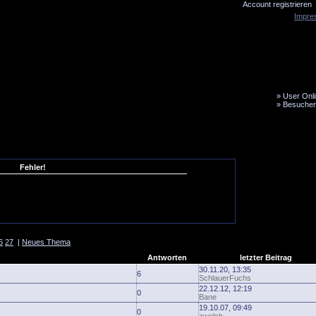
Account registrieren
Impre
»
User Onli
»
Besucher
LiveTicker
Media
Fanbus
Fehler!
6
27
|
Neues Thema
Antworten
letzter Beitrag
30.11.20, 13:35
6
SchlauerFuchs
22.12.12, 12:19
0
Bane
19.10.07, 09:49
0