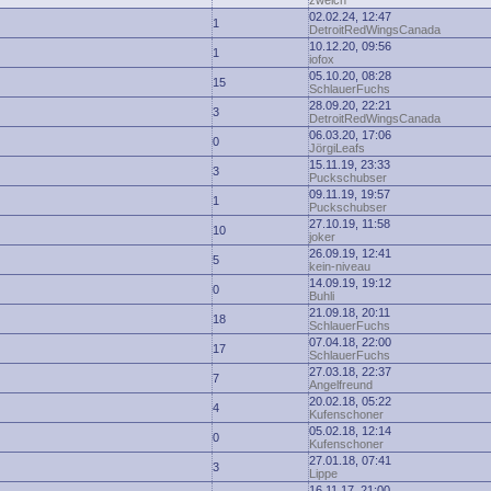
zwelch
02.02.24, 12:47
1
DetroitRedWingsCanada
10.12.20, 09:56
1
iofox
05.10.20, 08:28
15
SchlauerFuchs
28.09.20, 22:21
3
DetroitRedWingsCanada
06.03.20, 17:06
0
JörgiLeafs
15.11.19, 23:33
3
Puckschubser
09.11.19, 19:57
1
Puckschubser
27.10.19, 11:58
10
joker
26.09.19, 12:41
5
kein-niveau
14.09.19, 19:12
0
Buhli
21.09.18, 20:11
18
SchlauerFuchs
07.04.18, 22:00
17
SchlauerFuchs
27.03.18, 22:37
7
Angelfreund
20.02.18, 05:22
4
Kufenschoner
05.02.18, 12:14
0
Kufenschoner
27.01.18, 07:41
3
Lippe
16.11.17, 21:00