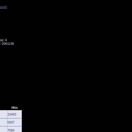
ssum
Tornado
Niesky
ne: 4
: 2061138
Hits
10483
5007
7584