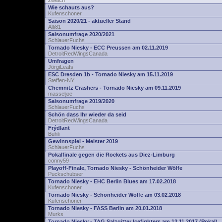
zwelch
Wie schauts aus?
Kufenschoner
Saison 2020/21 - aktueller Stand
Alfi81
Saisonumfrage 2020/2021
SchlauerFuchs
Tornado Niesky - ECC Preussen am 02.11.2019
DetroitRedWingsCanada
Umfragen
JörgiLeafs
ESC Dresden 1b - Tornado Niesky am 15.11.2019
Steffen-NY
Chemnitz Crashers - Tornado Niesky am 09.11.2019
masseljoe
Saisonumfrage 2019/2020
SchlauerFuchs
Schön dass Ihr wieder da seid
DetroitRedWingsCanada
Frýdlant
Buhli
Gewinnspiel - Meister 2019
SchlauerFuchs
Pokalfinale gegen die Rockets aus Diez-Limburg
conny59
Playoff-Finale, Tornado Niesky - Schönheider Wölfe
Puckschubser
Tornado Niesky - EHC Berlin Blues am 17.02.2018
Kufenschoner
Tornado Niesky - Schönheider Wölfe am 03.02.2018
Kufenschoner
Tornado Niesky - FASS Berlin am 20.01.2018
Murks
Tornado Niesky - TAG Salzgitter Icefighters am 12.11.2017 (Pokal)