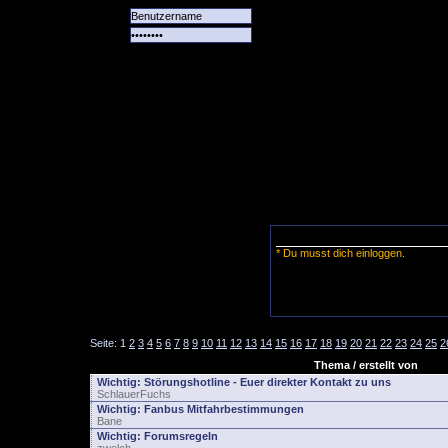
Alle
Das
Forum
Spiele
Team
alle
Tore
* Du musst dich einloggen.
Seite:
1
2
3
4
5
6
7
8
9
10
11
12
13
14
15
16
17
18
19
20
21
22
23
24
25
2
Thema / erstellt von
Wichtig:
Störungshotline - Euer direkter Kontakt zu uns
SchlauerFuchs
Wichtig:
Fanbus Mitfahrbestimmungen
Bane
Wichtig:
Forumsregeln