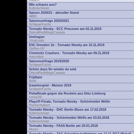
zwelch
Wie schauts aus?
Kufenschoner
Saison 2020/21 - aktueller Stand
Alfi81
Saisonumfrage 2020/2021
SchlauerFuchs
Tornado Niesky - ECC Preussen am 02.11.2019
DetroitRedWingsCanada
Umfragen
JörgiLeafs
ESC Dresden 1b - Tornado Niesky am 15.11.2019
Steffen-NY
Chemnitz Crashers - Tornado Niesky am 09.11.2019
masseljoe
Saisonumfrage 2019/2020
SchlauerFuchs
Schön dass Ihr wieder da seid
DetroitRedWingsCanada
Frýdlant
Buhli
Gewinnspiel - Meister 2019
SchlauerFuchs
Pokalfinale gegen die Rockets aus Diez-Limburg
conny59
Playoff-Finale, Tornado Niesky - Schönheider Wölfe
Puckschubser
Tornado Niesky - EHC Berlin Blues am 17.02.2018
Kufenschoner
Tornado Niesky - Schönheider Wölfe am 03.02.2018
Kufenschoner
Tornado Niesky - FASS Berlin am 20.01.2018
Murks
Tornado Niesky - TAG Salzgitter Icefighters am 12.11.2017 (Pokal)