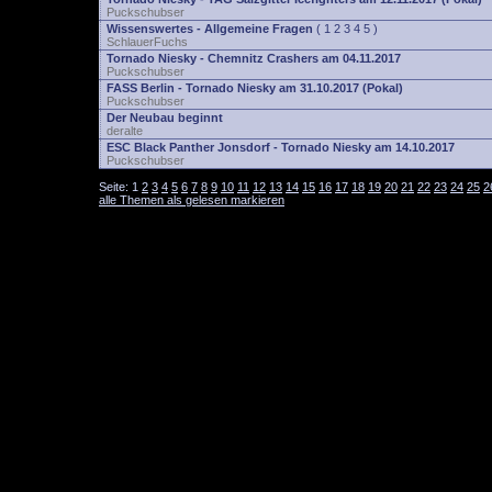
Puckschubser
Wissenswertes - Allgemeine Fragen
(
1
2
3
4
5
)
SchlauerFuchs
Tornado Niesky - Chemnitz Crashers am 04.11.2017
Puckschubser
FASS Berlin - Tornado Niesky am 31.10.2017 (Pokal)
Puckschubser
Der Neubau beginnt
deralte
ESC Black Panther Jonsdorf - Tornado Niesky am 14.10.2017
Puckschubser
Seite:
1
2
3
4
5
6
7
8
9
10
11
12
13
14
15
16
17
18
19
20
21
22
23
24
25
2
alle Themen als gelesen markieren