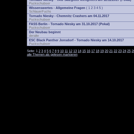
Puckschubser
Wissenswertes - Allgemeine Fragen
(
1
2
3
4
5
)
SchlauerFuchs
Tornado Niesky - Chemnitz Crashers am 04.11.2017
Puckschubser
FASS Berlin - Tornado Niesky am 31.10.2017 (Pokal)
Puckschubser
Der Neubau beginnt
deralte
ESC Black Panther Jonsdorf - Tornado Niesky am 14.10.2017
Puckschubser
Seite:
1
2
3
4
5
6
7
8
9
10
11
12
13
14
15
16
17
18
19
20
21
22
23
24
25
2
alle Themen als gelesen markieren