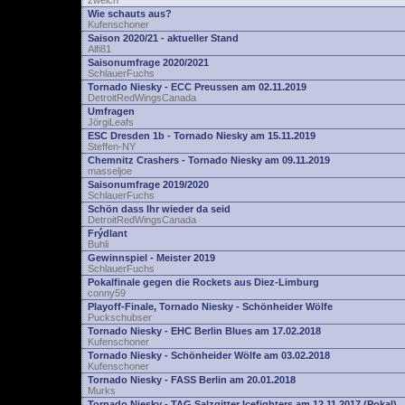
zwelch
Wie schauts aus?
Kufenschoner
Saison 2020/21 - aktueller Stand
Alfi81
Saisonumfrage 2020/2021
SchlauerFuchs
Tornado Niesky - ECC Preussen am 02.11.2019
DetroitRedWingsCanada
Umfragen
JörgiLeafs
ESC Dresden 1b - Tornado Niesky am 15.11.2019
Steffen-NY
Chemnitz Crashers - Tornado Niesky am 09.11.2019
masseljoe
Saisonumfrage 2019/2020
SchlauerFuchs
Schön dass Ihr wieder da seid
DetroitRedWingsCanada
Frýdlant
Buhli
Gewinnspiel - Meister 2019
SchlauerFuchs
Pokalfinale gegen die Rockets aus Diez-Limburg
conny59
Playoff-Finale, Tornado Niesky - Schönheider Wölfe
Puckschubser
Tornado Niesky - EHC Berlin Blues am 17.02.2018
Kufenschoner
Tornado Niesky - Schönheider Wölfe am 03.02.2018
Kufenschoner
Tornado Niesky - FASS Berlin am 20.01.2018
Murks
Tornado Niesky - TAG Salzgitter Icefighters am 12.11.2017 (Pokal)