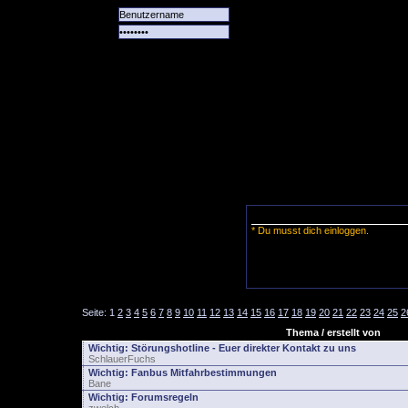
Alle
Das
Forum
Spiele
Team
alle
Tore
* Du musst dich einloggen.
Seite:
1
2
3
4
5
6
7
8
9
10
11
12
13
14
15
16
17
18
19
20
21
22
23
24
25
2
Thema / erstellt von
Wichtig:
Störungshotline - Euer direkter Kontakt zu uns
SchlauerFuchs
Wichtig:
Fanbus Mitfahrbestimmungen
Bane
Wichtig:
Forumsregeln