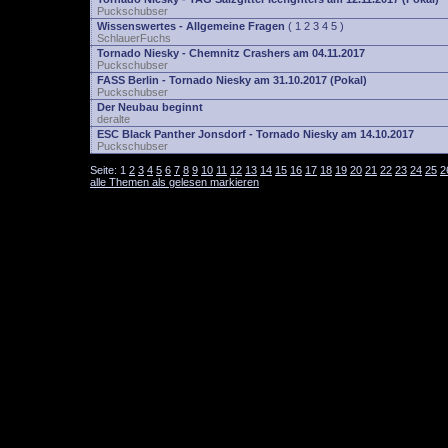
Puckschubser
Wissenswertes - Allgemeine Fragen
(
1
2
3
4
5
)
SchlauerFuchs
Tornado Niesky - Chemnitz Crashers am 04.11.2017
Puckschubser
FASS Berlin - Tornado Niesky am 31.10.2017 (Pokal)
Puckschubser
Der Neubau beginnt
deralte
ESC Black Panther Jonsdorf - Tornado Niesky am 14.10.2017
Puckschubser
Seite:
1
2
3
4
5
6
7
8
9
10
11
12
13
14
15
16
17
18
19
20
21
22
23
24
25
2
alle Themen als gelesen markieren