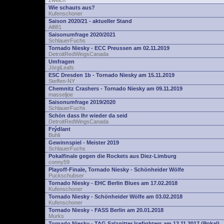
zwelch
Wie schauts aus?
Kufenschoner
Saison 2020/21 - aktueller Stand
Alfi81
Saisonumfrage 2020/2021
SchlauerFuchs
Tornado Niesky - ECC Preussen am 02.11.2019
DetroitRedWingsCanada
Umfragen
JörgiLeafs
ESC Dresden 1b - Tornado Niesky am 15.11.2019
Steffen-NY
Chemnitz Crashers - Tornado Niesky am 09.11.2019
masseljoe
Saisonumfrage 2019/2020
SchlauerFuchs
Schön dass Ihr wieder da seid
DetroitRedWingsCanada
Frýdlant
Buhli
Gewinnspiel - Meister 2019
SchlauerFuchs
Pokalfinale gegen die Rockets aus Diez-Limburg
conny59
Playoff-Finale, Tornado Niesky - Schönheider Wölfe
Puckschubser
Tornado Niesky - EHC Berlin Blues am 17.02.2018
Kufenschoner
Tornado Niesky - Schönheider Wölfe am 03.02.2018
Kufenschoner
Tornado Niesky - FASS Berlin am 20.01.2018
Murks
Tornado Niesky - TAG Salzgitter Icefighters am 12.11.2017 (Pokal)