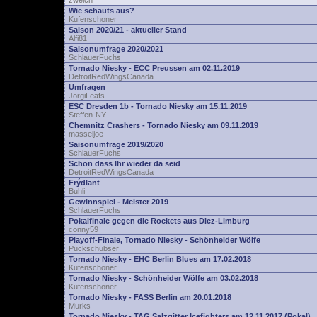
zwelch
Wie schauts aus?
Kufenschoner
Saison 2020/21 - aktueller Stand
Alfi81
Saisonumfrage 2020/2021
SchlauerFuchs
Tornado Niesky - ECC Preussen am 02.11.2019
DetroitRedWingsCanada
Umfragen
JörgiLeafs
ESC Dresden 1b - Tornado Niesky am 15.11.2019
Steffen-NY
Chemnitz Crashers - Tornado Niesky am 09.11.2019
masseljoe
Saisonumfrage 2019/2020
SchlauerFuchs
Schön dass Ihr wieder da seid
DetroitRedWingsCanada
Frýdlant
Buhli
Gewinnspiel - Meister 2019
SchlauerFuchs
Pokalfinale gegen die Rockets aus Diez-Limburg
conny59
Playoff-Finale, Tornado Niesky - Schönheider Wölfe
Puckschubser
Tornado Niesky - EHC Berlin Blues am 17.02.2018
Kufenschoner
Tornado Niesky - Schönheider Wölfe am 03.02.2018
Kufenschoner
Tornado Niesky - FASS Berlin am 20.01.2018
Murks
Tornado Niesky - TAG Salzgitter Icefighters am 12.11.2017 (Pokal)