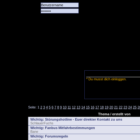
Alle
Das
Forum
Spiele
Team
alle
Tore
* Du musst dich einloggen.
Seite:
1
2
3
4
5
6
7
8
9
10
11
12
13
14
15
16
17
18
19
20
21
22
23
24
25
2
Thema / erstellt von
Wichtig:
Störungshotline - Euer direkter Kontakt zu uns
SchlauerFuchs
Wichtig:
Fanbus Mitfahrbestimmungen
Bane
Wichtig:
Forumsregeln