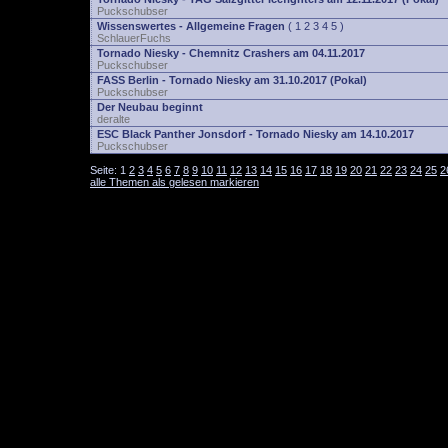
Puckschubser
Wissenswertes - Allgemeine Fragen
(
1
2
3
4
5
)
SchlauerFuchs
Tornado Niesky - Chemnitz Crashers am 04.11.2017
Puckschubser
FASS Berlin - Tornado Niesky am 31.10.2017 (Pokal)
Puckschubser
Der Neubau beginnt
deralte
ESC Black Panther Jonsdorf - Tornado Niesky am 14.10.2017
Puckschubser
Seite:
1
2
3
4
5
6
7
8
9
10
11
12
13
14
15
16
17
18
19
20
21
22
23
24
25
2
alle Themen als gelesen markieren