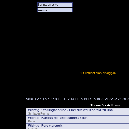
Alle
Das
Forum
Spiele
Team
alle
Tore
* Du musst dich einloggen.
Seite:
1
2
3
4
5
6
7
8
9
10
11
12
13
14
15
16
17
18
19
20
21
22
23
24
25
2
Thema / erstellt von
Wichtig:
Störungshotline - Euer direkter Kontakt zu uns
SchlauerFuchs
Wichtig:
Fanbus Mitfahrbestimmungen
Bane
Wichtig:
Forumsregeln