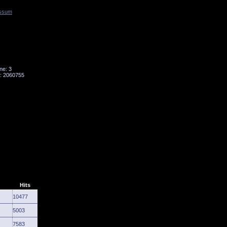
ssum
Tornado
Niesky
ne: 3
: 2060755
Hits
10477
5003
7583