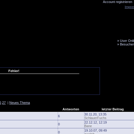
Account registrieren
Impre
»
User Onli
»
Besucher
LiveTicker
Media
Fanbus
Fehler!
6
27
|
Neues Thema
Antworten
letzter Beitrag
30.11.20, 13:35
6
SchlauerFuchs
22.12.12, 12:19
0
Bane
19.10.07, 09:49
0