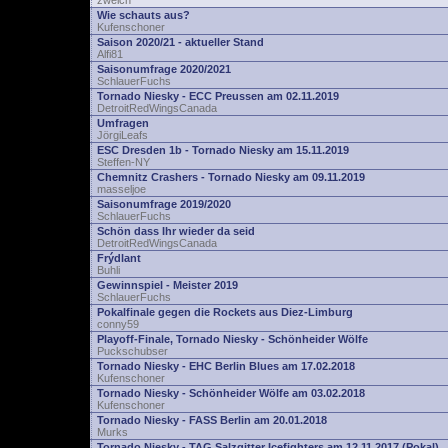
zwelch
Wie schauts aus?
Kufenschoner
Saison 2020/21 - aktueller Stand
Alfi81
Saisonumfrage 2020/2021
SchlauerFuchs
Tornado Niesky - ECC Preussen am 02.11.2019
DetroitRedWingsCanada
Umfragen
JörgiLeafs
ESC Dresden 1b - Tornado Niesky am 15.11.2019
Steffen-NY
Chemnitz Crashers - Tornado Niesky am 09.11.2019
masseljoe
Saisonumfrage 2019/2020
SchlauerFuchs
Schön dass Ihr wieder da seid
DetroitRedWingsCanada
Frýdlant
Buhli
Gewinnspiel - Meister 2019
SchlauerFuchs
Pokalfinale gegen die Rockets aus Diez-Limburg
conny59
Playoff-Finale, Tornado Niesky - Schönheider Wölfe
Puckschubser
Tornado Niesky - EHC Berlin Blues am 17.02.2018
Kufenschoner
Tornado Niesky - Schönheider Wölfe am 03.02.2018
Kufenschoner
Tornado Niesky - FASS Berlin am 20.01.2018
Murks
Tornado Niesky - TAG Salzgitter Icefighters am 12.11.2017 (Pokal)