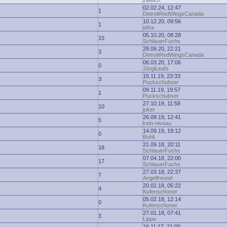
zwelch
02.02.24, 12:47
1
DetroitRedWingsCanada
10.12.20, 09:56
1
iofox
05.10.20, 08:28
15
SchlauerFuchs
28.09.20, 22:21
3
DetroitRedWingsCanada
06.03.20, 17:06
0
JörgiLeafs
15.11.19, 23:33
3
Puckschubser
09.11.19, 19:57
1
Puckschubser
27.10.19, 11:58
10
joker
26.09.19, 12:41
5
kein-niveau
14.09.19, 19:12
0
Buhli
21.09.18, 20:11
18
SchlauerFuchs
07.04.18, 22:00
17
SchlauerFuchs
27.03.18, 22:37
7
Angelfreund
20.02.18, 05:22
4
Kufenschoner
05.02.18, 12:14
0
Kufenschoner
27.01.18, 07:41
3
Lippe
16.11.17, 21:00