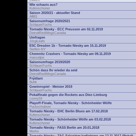
zwelch
Wie schauts aus?
Kufenschoner
Saison 2020/21 - aktueller Stand
Alfi81
Saisonumfrage 2020/2021
SchlauerFuchs
Tornado Niesky - ECC Preussen am 02.11.2019
DetroitRedWingsCanada
Umfragen
JörgiLeafs
ESC Dresden 1b - Tornado Niesky am 15.11.2019
Steffen-NY
Chemnitz Crashers - Tornado Niesky am 09.11.2019
masseljoe
Saisonumfrage 2019/2020
SchlauerFuchs
Schön dass Ihr wieder da seid
DetroitRedWingsCanada
Frýdlant
Buhli
Gewinnspiel - Meister 2019
SchlauerFuchs
Pokalfinale gegen die Rockets aus Diez-Limburg
conny59
Playoff-Finale, Tornado Niesky - Schönheider Wölfe
Puckschubser
Tornado Niesky - EHC Berlin Blues am 17.02.2018
Kufenschoner
Tornado Niesky - Schönheider Wölfe am 03.02.2018
Kufenschoner
Tornado Niesky - FASS Berlin am 20.01.2018
Murks
Tornado Niesky - TAG Salzgitter Icefighters am 12.11.2017 (Pokal)