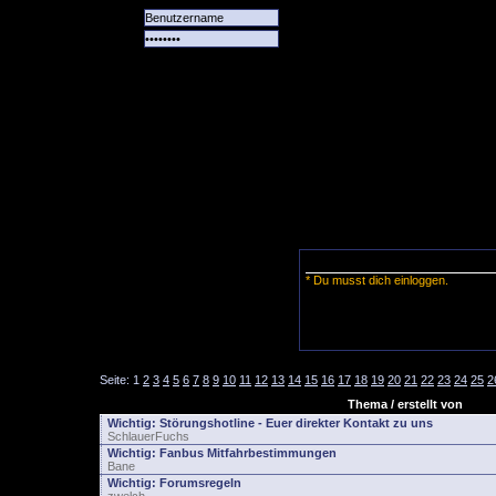
Alle
Das
Forum
Spiele
Team
alle
Tore
* Du musst dich einloggen.
Seite:
1
2
3
4
5
6
7
8
9
10
11
12
13
14
15
16
17
18
19
20
21
22
23
24
25
2
Thema / erstellt von
Wichtig:
Störungshotline - Euer direkter Kontakt zu uns
SchlauerFuchs
Wichtig:
Fanbus Mitfahrbestimmungen
Bane
Wichtig:
Forumsregeln