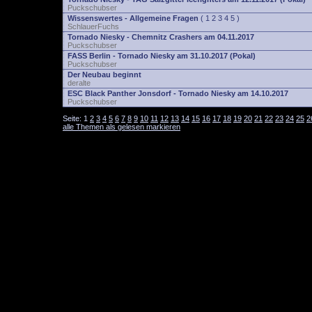
Puckschubser
Wissenswertes - Allgemeine Fragen
(
1
2
3
4
5
)
SchlauerFuchs
Tornado Niesky - Chemnitz Crashers am 04.11.2017
Puckschubser
FASS Berlin - Tornado Niesky am 31.10.2017 (Pokal)
Puckschubser
Der Neubau beginnt
deralte
ESC Black Panther Jonsdorf - Tornado Niesky am 14.10.2017
Puckschubser
Seite:
1
2
3
4
5
6
7
8
9
10
11
12
13
14
15
16
17
18
19
20
21
22
23
24
25
2
alle Themen als gelesen markieren