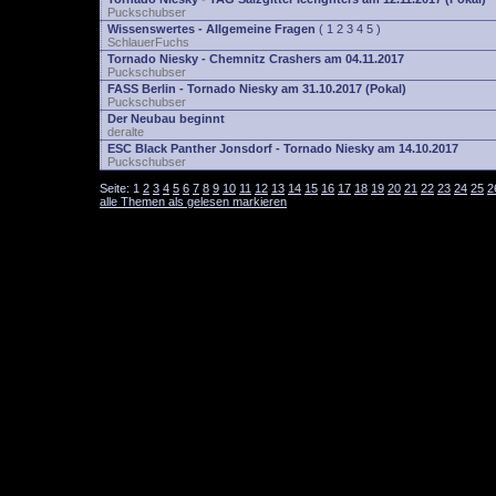
Puckschubser
Wissenswertes - Allgemeine Fragen
(
1
2
3
4
5
)
SchlauerFuchs
Tornado Niesky - Chemnitz Crashers am 04.11.2017
Puckschubser
FASS Berlin - Tornado Niesky am 31.10.2017 (Pokal)
Puckschubser
Der Neubau beginnt
deralte
ESC Black Panther Jonsdorf - Tornado Niesky am 14.10.2017
Puckschubser
Seite:
1
2
3
4
5
6
7
8
9
10
11
12
13
14
15
16
17
18
19
20
21
22
23
24
25
2
alle Themen als gelesen markieren