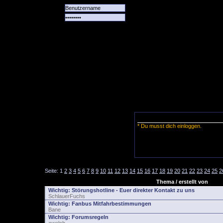
Alle
Das
Forum
Spiele
Team
alle
Tore
* Du musst dich einloggen.
Seite:
1
2
3
4
5
6
7
8
9
10
11
12
13
14
15
16
17
18
19
20
21
22
23
24
25
2
Thema / erstellt von
Wichtig:
Störungshotline - Euer direkter Kontakt zu uns
SchlauerFuchs
Wichtig:
Fanbus Mitfahrbestimmungen
Bane
Wichtig:
Forumsregeln