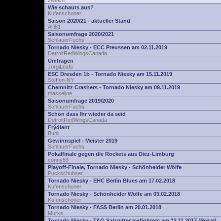
zwelch
Wie schauts aus?
Kufenschoner
Saison 2020/21 - aktueller Stand
Alfi81
Saisonumfrage 2020/2021
SchlauerFuchs
Tornado Niesky - ECC Preussen am 02.11.2019
DetroitRedWingsCanada
Umfragen
JörgiLeafs
ESC Dresden 1b - Tornado Niesky am 15.11.2019
Steffen-NY
Chemnitz Crashers - Tornado Niesky am 09.11.2019
masseljoe
Saisonumfrage 2019/2020
SchlauerFuchs
Schön dass Ihr wieder da seid
DetroitRedWingsCanada
Frýdlant
Buhli
Gewinnspiel - Meister 2019
SchlauerFuchs
Pokalfinale gegen die Rockets aus Diez-Limburg
conny59
Playoff-Finale, Tornado Niesky - Schönheider Wölfe
Puckschubser
Tornado Niesky - EHC Berlin Blues am 17.02.2018
Kufenschoner
Tornado Niesky - Schönheider Wölfe am 03.02.2018
Kufenschoner
Tornado Niesky - FASS Berlin am 20.01.2018
Murks
Tornado Niesky - TAG Salzgitter Icefighters am 12.11.2017 (Pokal)