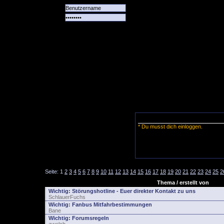
Alle
Das
Forum
Spiele
Team
alle
Tore
* Du musst dich einloggen.
Seite:
1
2
3
4
5
6
7
8
9
10
11
12
13
14
15
16
17
18
19
20
21
22
23
24
25
2
Thema / erstellt von
Wichtig:
Störungshotline - Euer direkter Kontakt zu uns
SchlauerFuchs
Wichtig:
Fanbus Mitfahrbestimmungen
Bane
Wichtig:
Forumsregeln