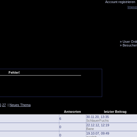
Account registrieren
Impre
»
User Onli
»
Besucher
LiveTicker
Media
Fanbus
Fehler!
6
27
|
Neues Thema
Antworten
letzter Beitrag
30.11.20, 13:35
6
SchlauerFuchs
22.12.12, 12:19
0
Bane
19.10.07, 09:49
0