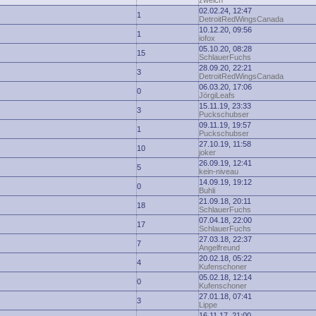
zwelch
02.02.24, 12:47
1
DetroitRedWingsCanada
10.12.20, 09:56
1
iofox
05.10.20, 08:28
15
SchlauerFuchs
28.09.20, 22:21
3
DetroitRedWingsCanada
06.03.20, 17:06
0
JörgiLeafs
15.11.19, 23:33
3
Puckschubser
09.11.19, 19:57
1
Puckschubser
27.10.19, 11:58
10
joker
26.09.19, 12:41
5
kein-niveau
14.09.19, 19:12
0
Buhli
21.09.18, 20:11
18
SchlauerFuchs
07.04.18, 22:00
17
SchlauerFuchs
27.03.18, 22:37
7
Angelfreund
20.02.18, 05:22
4
Kufenschoner
05.02.18, 12:14
0
Kufenschoner
27.01.18, 07:41
3
Lippe
16.11.17, 21:00