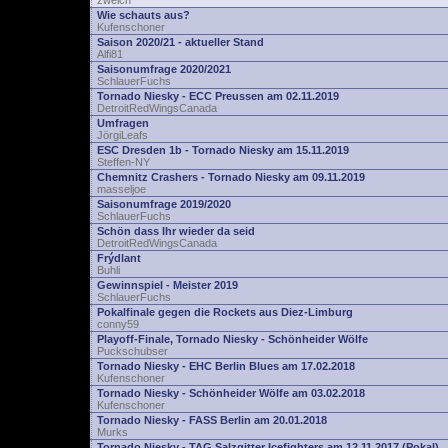
zwelch
Wie schauts aus?
Kufenschoner
Saison 2020/21 - aktueller Stand
Alfi81
Saisonumfrage 2020/2021
SchlauerFuchs
Tornado Niesky - ECC Preussen am 02.11.2019
DetroitRedWingsCanada
Umfragen
JörgiLeafs
ESC Dresden 1b - Tornado Niesky am 15.11.2019
Steffen-NY
Chemnitz Crashers - Tornado Niesky am 09.11.2019
masseljoe
Saisonumfrage 2019/2020
SchlauerFuchs
Schön dass Ihr wieder da seid
DetroitRedWingsCanada
Frýdlant
Buhli
Gewinnspiel - Meister 2019
SchlauerFuchs
Pokalfinale gegen die Rockets aus Diez-Limburg
conny59
Playoff-Finale, Tornado Niesky - Schönheider Wölfe
Puckschubser
Tornado Niesky - EHC Berlin Blues am 17.02.2018
Kufenschoner
Tornado Niesky - Schönheider Wölfe am 03.02.2018
Kufenschoner
Tornado Niesky - FASS Berlin am 20.01.2018
Murks
Tornado Niesky - TAG Salzgitter Icefighters am 12.11.2017 (Pokal)