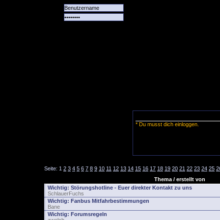
Alle
Das
Forum
Spiele
Team
alle
Tore
* Du musst dich einloggen.
Seite:
1
2
3
4
5
6
7
8
9
10
11
12
13
14
15
16
17
18
19
20
21
22
23
24
25
2
Thema / erstellt von
Wichtig:
Störungshotline - Euer direkter Kontakt zu uns
SchlauerFuchs
Wichtig:
Fanbus Mitfahrbestimmungen
Bane
Wichtig:
Forumsregeln