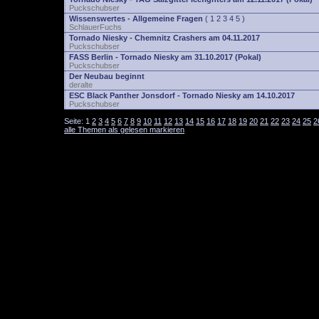
Puckschubser
Wissenswertes - Allgemeine Fragen
(
1
2
3
4
5
)
SchlauerFuchs
Tornado Niesky - Chemnitz Crashers am 04.11.2017
Puckschubser
FASS Berlin - Tornado Niesky am 31.10.2017 (Pokal)
Puckschubser
Der Neubau beginnt
deralte
ESC Black Panther Jonsdorf - Tornado Niesky am 14.10.2017
Puckschubser
Seite:
1
2
3
4
5
6
7
8
9
10
11
12
13
14
15
16
17
18
19
20
21
22
23
24
25
2
alle Themen als gelesen markieren