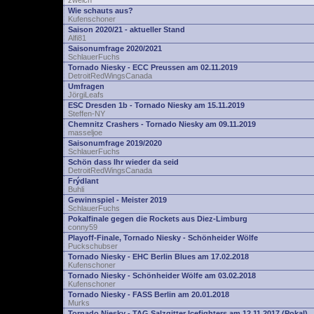
zwelch
Wie schauts aus?
Kufenschoner
Saison 2020/21 - aktueller Stand
Alfi81
Saisonumfrage 2020/2021
SchlauerFuchs
Tornado Niesky - ECC Preussen am 02.11.2019
DetroitRedWingsCanada
Umfragen
JörgiLeafs
ESC Dresden 1b - Tornado Niesky am 15.11.2019
Steffen-NY
Chemnitz Crashers - Tornado Niesky am 09.11.2019
masseljoe
Saisonumfrage 2019/2020
SchlauerFuchs
Schön dass Ihr wieder da seid
DetroitRedWingsCanada
Frýdlant
Buhli
Gewinnspiel - Meister 2019
SchlauerFuchs
Pokalfinale gegen die Rockets aus Diez-Limburg
conny59
Playoff-Finale, Tornado Niesky - Schönheider Wölfe
Puckschubser
Tornado Niesky - EHC Berlin Blues am 17.02.2018
Kufenschoner
Tornado Niesky - Schönheider Wölfe am 03.02.2018
Kufenschoner
Tornado Niesky - FASS Berlin am 20.01.2018
Murks
Tornado Niesky - TAG Salzgitter Icefighters am 12.11.2017 (Pokal)