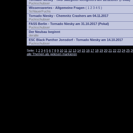
Puckschubser
Wissenswertes - Allgemeine Fragen
(
1
2
3
4
5
)
SchlauerFuchs
Tornado Niesky - Chemnitz Crashers am 04.11.2017
Puckschubser
FASS Berlin - Tornado Niesky am 31.10.2017 (Pokal)
Puckschubser
Der Neubau beginnt
deralte
ESC Black Panther Jonsdorf - Tornado Niesky am 14.10.2017
Puckschubser
Seite:
1
2
3
4
5
6
7
8
9
10
11
12
13
14
15
16
17
18
19
20
21
22
23
24
25
2
alle Themen als gelesen markieren