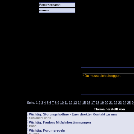
Alle
Das
Forum
Spiele
Team
alle
Tore
* Du musst dich einloggen.
Seite:
1
2
3
4
5
6
7
8
9
10
11
12
13
14
15
16
17
18
19
20
21
22
23
24
25
2
Thema / erstellt von
Wichtig:
Störungshotline - Euer direkter Kontakt zu uns
SchlauerFuchs
Wichtig:
Fanbus Mitfahrbestimmungen
Bane
Wichtig:
Forumsregeln