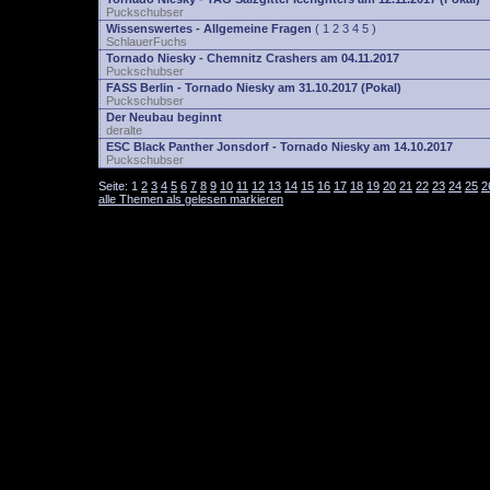
Puckschubser
Wissenswertes - Allgemeine Fragen
(
1
2
3
4
5
)
SchlauerFuchs
Tornado Niesky - Chemnitz Crashers am 04.11.2017
Puckschubser
FASS Berlin - Tornado Niesky am 31.10.2017 (Pokal)
Puckschubser
Der Neubau beginnt
deralte
ESC Black Panther Jonsdorf - Tornado Niesky am 14.10.2017
Puckschubser
Seite:
1
2
3
4
5
6
7
8
9
10
11
12
13
14
15
16
17
18
19
20
21
22
23
24
25
2
alle Themen als gelesen markieren