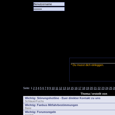
Alle
Das
Forum
Spiele
Team
alle
Tore
* Du musst dich einloggen.
Seite:
1
2
3
4
5
6
7
8
9
10
11
12
13
14
15
16
17
18
19
20
21
22
23
24
25
2
Thema / erstellt von
Wichtig:
Störungshotline - Euer direkter Kontakt zu uns
SchlauerFuchs
Wichtig:
Fanbus Mitfahrbestimmungen
Bane
Wichtig:
Forumsregeln