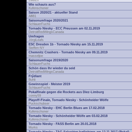
zwelch
Wie schauts aus?
Kufenschoner
Saison 2020/21 - aktueller Stand
Alfi81
Saisonumfrage 2020/2021
SchlauerFuchs
Tornado Niesky - ECC Preussen am 02.11.2019
DetroitRedWingsCanada
Umfragen
JörgiLeafs
ESC Dresden 1b - Tornado Niesky am 15.11.2019
Steffen-NY
Chemnitz Crashers - Tornado Niesky am 09.11.2019
masseljoe
Saisonumfrage 2019/2020
SchlauerFuchs
Schön dass Ihr wieder da seid
DetroitRedWingsCanada
Frýdlant
Buhli
Gewinnspiel - Meister 2019
SchlauerFuchs
Pokalfinale gegen die Rockets aus Diez-Limburg
conny59
Playoff-Finale, Tornado Niesky - Schönheider Wölfe
Puckschubser
Tornado Niesky - EHC Berlin Blues am 17.02.2018
Kufenschoner
Tornado Niesky - Schönheider Wölfe am 03.02.2018
Kufenschoner
Tornado Niesky - FASS Berlin am 20.01.2018
Murks
Tornado Niesky - TAG Salzgitter Icefighters am 12.11.2017 (Pokal)