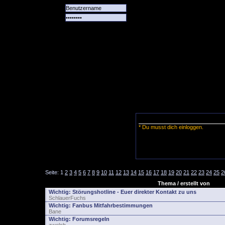
Alle
Das
Forum
Spiele
Team
alle
Tore
* Du musst dich einloggen.
Seite:
1
2
3
4
5
6
7
8
9
10
11
12
13
14
15
16
17
18
19
20
21
22
23
24
25
2
Thema / erstellt von
Wichtig:
Störungshotline - Euer direkter Kontakt zu uns
SchlauerFuchs
Wichtig:
Fanbus Mitfahrbestimmungen
Bane
Wichtig:
Forumsregeln