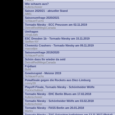
zwelch
Wie schauts aus?
Kufenschoner
Saison 2020/21 - aktueller Stand
Alfi81
Saisonumfrage 2020/2021
SchlauerFuchs
Tornado Niesky - ECC Preussen am 02.11.2019
DetroitRedWingsCanada
Umfragen
JörgiLeafs
ESC Dresden 1b - Tornado Niesky am 15.11.2019
Steffen-NY
Chemnitz Crashers - Tornado Niesky am 09.11.2019
masseljoe
Saisonumfrage 2019/2020
SchlauerFuchs
Schön dass Ihr wieder da seid
DetroitRedWingsCanada
Frýdlant
Buhli
Gewinnspiel - Meister 2019
SchlauerFuchs
Pokalfinale gegen die Rockets aus Diez-Limburg
conny59
Playoff-Finale, Tornado Niesky - Schönheider Wölfe
Puckschubser
Tornado Niesky - EHC Berlin Blues am 17.02.2018
Kufenschoner
Tornado Niesky - Schönheider Wölfe am 03.02.2018
Kufenschoner
Tornado Niesky - FASS Berlin am 20.01.2018
Murks
Tornado Niesky - TAG Salzgitter Icefighters am 12.11.2017 (Pokal)