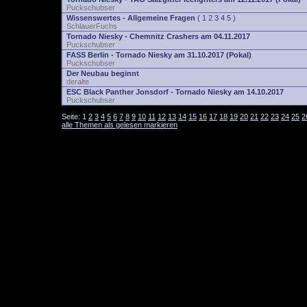
Puckschubser
Wissenswertes - Allgemeine Fragen
(
1
2
3
4
5
)
SchlauerFuchs
Tornado Niesky - Chemnitz Crashers am 04.11.2017
Puckschubser
FASS Berlin - Tornado Niesky am 31.10.2017 (Pokal)
Puckschubser
Der Neubau beginnt
deralte
ESC Black Panther Jonsdorf - Tornado Niesky am 14.10.2017
Puckschubser
Seite:
1
2
3
4
5
6
7
8
9
10
11
12
13
14
15
16
17
18
19
20
21
22
23
24
25
2
alle Themen als gelesen markieren