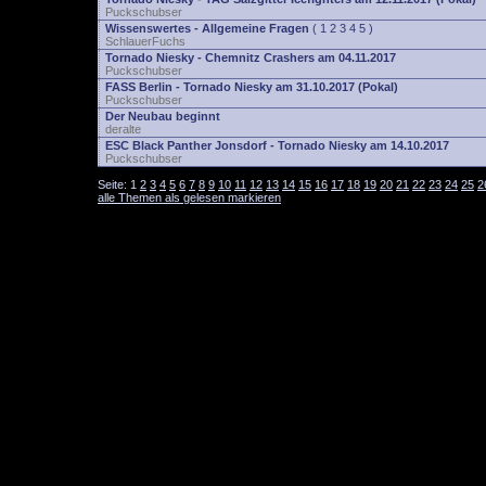
Puckschubser
Wissenswertes - Allgemeine Fragen
(
1
2
3
4
5
)
SchlauerFuchs
Tornado Niesky - Chemnitz Crashers am 04.11.2017
Puckschubser
FASS Berlin - Tornado Niesky am 31.10.2017 (Pokal)
Puckschubser
Der Neubau beginnt
deralte
ESC Black Panther Jonsdorf - Tornado Niesky am 14.10.2017
Puckschubser
Seite:
1
2
3
4
5
6
7
8
9
10
11
12
13
14
15
16
17
18
19
20
21
22
23
24
25
2
alle Themen als gelesen markieren