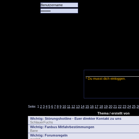
Alle
Das
Forum
Spiele
Team
alle
Tore
* Du musst dich einloggen.
Seite:
1
2
3
4
5
6
7
8
9
10
11
12
13
14
15
16
17
18
19
20
21
22
23
24
25
2
Thema / erstellt von
Wichtig:
Störungshotline - Euer direkter Kontakt zu uns
SchlauerFuchs
Wichtig:
Fanbus Mitfahrbestimmungen
Bane
Wichtig:
Forumsregeln