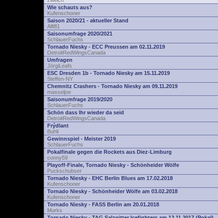
zwelch
Wie schauts aus?
Kufenschoner
Saison 2020/21 - aktueller Stand
Alfi81
Saisonumfrage 2020/2021
SchlauerFuchs
Tornado Niesky - ECC Preussen am 02.11.2019
DetroitRedWingsCanada
Umfragen
JörgiLeafs
ESC Dresden 1b - Tornado Niesky am 15.11.2019
Steffen-NY
Chemnitz Crashers - Tornado Niesky am 09.11.2019
masseljoe
Saisonumfrage 2019/2020
SchlauerFuchs
Schön dass Ihr wieder da seid
DetroitRedWingsCanada
Frýdlant
Buhli
Gewinnspiel - Meister 2019
SchlauerFuchs
Pokalfinale gegen die Rockets aus Diez-Limburg
conny59
Playoff-Finale, Tornado Niesky - Schönheider Wölfe
Puckschubser
Tornado Niesky - EHC Berlin Blues am 17.02.2018
Kufenschoner
Tornado Niesky - Schönheider Wölfe am 03.02.2018
Kufenschoner
Tornado Niesky - FASS Berlin am 20.01.2018
Murks
Tornado Niesky - TAG Salzgitter Icefighters am 12.11.2017 (Pokal)