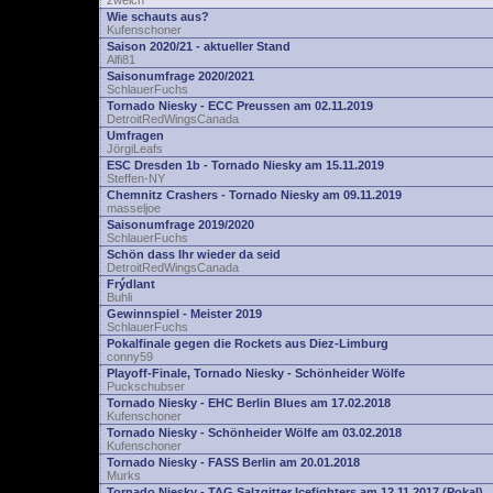
zwelch
Wie schauts aus?
Kufenschoner
Saison 2020/21 - aktueller Stand
Alfi81
Saisonumfrage 2020/2021
SchlauerFuchs
Tornado Niesky - ECC Preussen am 02.11.2019
DetroitRedWingsCanada
Umfragen
JörgiLeafs
ESC Dresden 1b - Tornado Niesky am 15.11.2019
Steffen-NY
Chemnitz Crashers - Tornado Niesky am 09.11.2019
masseljoe
Saisonumfrage 2019/2020
SchlauerFuchs
Schön dass Ihr wieder da seid
DetroitRedWingsCanada
Frýdlant
Buhli
Gewinnspiel - Meister 2019
SchlauerFuchs
Pokalfinale gegen die Rockets aus Diez-Limburg
conny59
Playoff-Finale, Tornado Niesky - Schönheider Wölfe
Puckschubser
Tornado Niesky - EHC Berlin Blues am 17.02.2018
Kufenschoner
Tornado Niesky - Schönheider Wölfe am 03.02.2018
Kufenschoner
Tornado Niesky - FASS Berlin am 20.01.2018
Murks
Tornado Niesky - TAG Salzgitter Icefighters am 12.11.2017 (Pokal)