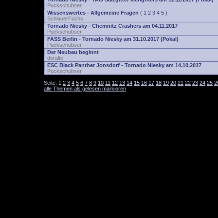
Puckschubser
Wissenswertes - Allgemeine Fragen
(
1
2
3
4
5
)
SchlauerFuchs
Tornado Niesky - Chemnitz Crashers am 04.11.2017
Puckschubser
FASS Berlin - Tornado Niesky am 31.10.2017 (Pokal)
Puckschubser
Der Neubau beginnt
deralte
ESC Black Panther Jonsdorf - Tornado Niesky am 14.10.2017
Puckschubser
Seite:
1
2
3
4
5
6
7
8
9
10
11
12
13
14
15
16
17
18
19
20
21
22
23
24
25
2
alle Themen als gelesen markieren