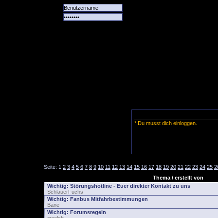
Alle
Das
Forum
Spiele
Team
alle
Tore
* Du musst dich einloggen.
Seite:
1
2
3
4
5
6
7
8
9
10
11
12
13
14
15
16
17
18
19
20
21
22
23
24
25
2
Thema / erstellt von
Wichtig:
Störungshotline - Euer direkter Kontakt zu uns
SchlauerFuchs
Wichtig:
Fanbus Mitfahrbestimmungen
Bane
Wichtig:
Forumsregeln