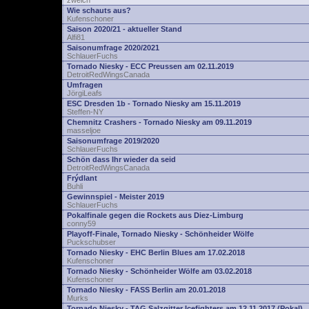
zwelch
Wie schauts aus?
Kufenschoner
Saison 2020/21 - aktueller Stand
Alfi81
Saisonumfrage 2020/2021
SchlauerFuchs
Tornado Niesky - ECC Preussen am 02.11.2019
DetroitRedWingsCanada
Umfragen
JörgiLeafs
ESC Dresden 1b - Tornado Niesky am 15.11.2019
Steffen-NY
Chemnitz Crashers - Tornado Niesky am 09.11.2019
masseljoe
Saisonumfrage 2019/2020
SchlauerFuchs
Schön dass Ihr wieder da seid
DetroitRedWingsCanada
Frýdlant
Buhli
Gewinnspiel - Meister 2019
SchlauerFuchs
Pokalfinale gegen die Rockets aus Diez-Limburg
conny59
Playoff-Finale, Tornado Niesky - Schönheider Wölfe
Puckschubser
Tornado Niesky - EHC Berlin Blues am 17.02.2018
Kufenschoner
Tornado Niesky - Schönheider Wölfe am 03.02.2018
Kufenschoner
Tornado Niesky - FASS Berlin am 20.01.2018
Murks
Tornado Niesky - TAG Salzgitter Icefighters am 12.11.2017 (Pokal)