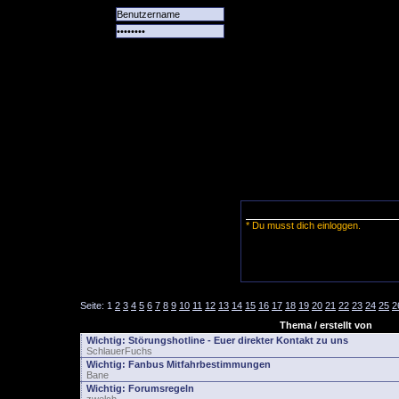
Alle
Das
Forum
Spiele
Team
alle
Tore
* Du musst dich einloggen.
Seite:
1
2
3
4
5
6
7
8
9
10
11
12
13
14
15
16
17
18
19
20
21
22
23
24
25
2
Thema / erstellt von
Wichtig:
Störungshotline - Euer direkter Kontakt zu uns
SchlauerFuchs
Wichtig:
Fanbus Mitfahrbestimmungen
Bane
Wichtig:
Forumsregeln