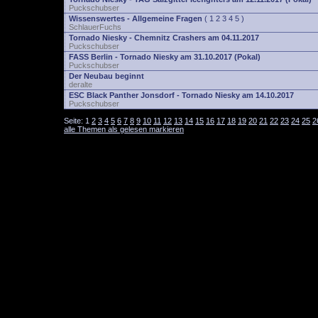
Puckschubser
Wissenswertes - Allgemeine Fragen
(
1
2
3
4
5
)
SchlauerFuchs
Tornado Niesky - Chemnitz Crashers am 04.11.2017
Puckschubser
FASS Berlin - Tornado Niesky am 31.10.2017 (Pokal)
Puckschubser
Der Neubau beginnt
deralte
ESC Black Panther Jonsdorf - Tornado Niesky am 14.10.2017
Puckschubser
Seite:
1
2
3
4
5
6
7
8
9
10
11
12
13
14
15
16
17
18
19
20
21
22
23
24
25
2
alle Themen als gelesen markieren