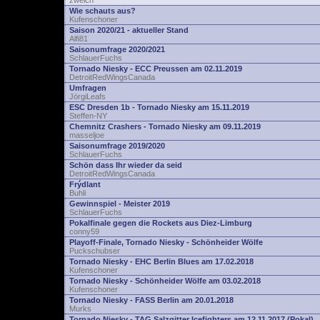
zwelch
Wie schauts aus?
Kufenschoner
Saison 2020/21 - aktueller Stand
Alfi81
Saisonumfrage 2020/2021
SchlauerFuchs
Tornado Niesky - ECC Preussen am 02.11.2019
DetroitRedWingsCanada
Umfragen
JörgiLeafs
ESC Dresden 1b - Tornado Niesky am 15.11.2019
Steffen-NY
Chemnitz Crashers - Tornado Niesky am 09.11.2019
masseljoe
Saisonumfrage 2019/2020
SchlauerFuchs
Schön dass Ihr wieder da seid
DetroitRedWingsCanada
Frýdlant
Buhli
Gewinnspiel - Meister 2019
SchlauerFuchs
Pokalfinale gegen die Rockets aus Diez-Limburg
conny59
Playoff-Finale, Tornado Niesky - Schönheider Wölfe
Puckschubser
Tornado Niesky - EHC Berlin Blues am 17.02.2018
Kufenschoner
Tornado Niesky - Schönheider Wölfe am 03.02.2018
Kufenschoner
Tornado Niesky - FASS Berlin am 20.01.2018
Murks
Tornado Niesky - TAG Salzgitter Icefighters am 12.11.2017 (Pokal)