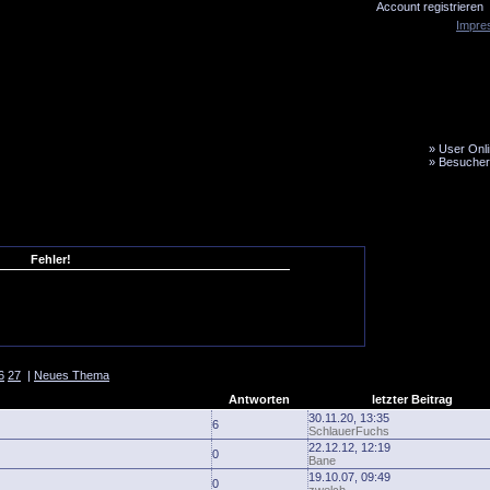
Account registrieren
Impre
»
User Onli
»
Besucher
LiveTicker
Media
Fanbus
Fehler!
6
27
|
Neues Thema
Antworten
letzter Beitrag
30.11.20, 13:35
6
SchlauerFuchs
22.12.12, 12:19
0
Bane
19.10.07, 09:49
0