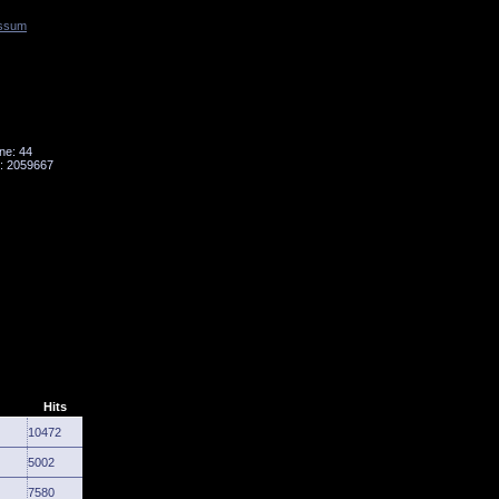
ssum
Tornado
Niesky
ne: 44
: 2059667
Hits
10472
5002
7580