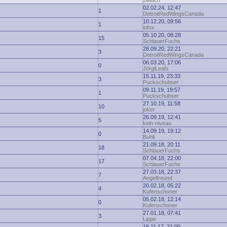
zwelch
02.02.24, 12:47
1
DetroitRedWingsCanada
10.12.20, 09:56
1
iofox
05.10.20, 08:28
15
SchlauerFuchs
28.09.20, 22:21
3
DetroitRedWingsCanada
06.03.20, 17:06
0
JörgiLeafs
15.11.19, 23:33
3
Puckschubser
09.11.19, 19:57
1
Puckschubser
27.10.19, 11:58
10
joker
26.09.19, 12:41
5
kein-niveau
14.09.19, 19:12
0
Buhli
21.09.18, 20:11
18
SchlauerFuchs
07.04.18, 22:00
17
SchlauerFuchs
27.03.18, 22:37
7
Angelfreund
20.02.18, 05:22
4
Kufenschoner
05.02.18, 12:14
0
Kufenschoner
27.01.18, 07:41
3
Lippe
16.11.17, 21:00