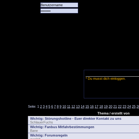
Alle
Das
Forum
Spiele
Team
alle
Tore
* Du musst dich einloggen.
Seite:
1
2
3
4
5
6
7
8
9
10
11
12
13
14
15
16
17
18
19
20
21
22
23
24
25
2
Thema / erstellt von
Wichtig:
Störungshotline - Euer direkter Kontakt zu uns
SchlauerFuchs
Wichtig:
Fanbus Mitfahrbestimmungen
Bane
Wichtig:
Forumsregeln