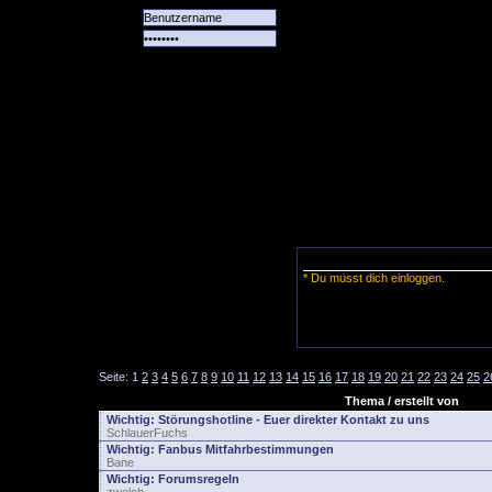
Alle
Das
Forum
Spiele
Team
alle
Tore
* Du musst dich einloggen.
Seite:
1
2
3
4
5
6
7
8
9
10
11
12
13
14
15
16
17
18
19
20
21
22
23
24
25
2
Thema / erstellt von
Wichtig:
Störungshotline - Euer direkter Kontakt zu uns
SchlauerFuchs
Wichtig:
Fanbus Mitfahrbestimmungen
Bane
Wichtig:
Forumsregeln