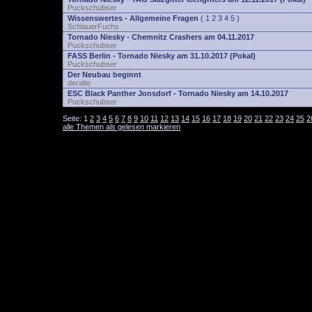
Puckschubser
Wissenswertes - Allgemeine Fragen
(
1
2
3
4
5
)
SchlauerFuchs
Tornado Niesky - Chemnitz Crashers am 04.11.2017
Puckschubser
FASS Berlin - Tornado Niesky am 31.10.2017 (Pokal)
Puckschubser
Der Neubau beginnt
deralte
ESC Black Panther Jonsdorf - Tornado Niesky am 14.10.2017
Puckschubser
Seite:
1
2
3
4
5
6
7
8
9
10
11
12
13
14
15
16
17
18
19
20
21
22
23
24
25
2
alle Themen als gelesen markieren