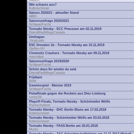
zwelch
Wie schauts aus?
Kufenschoner
Saison 2020/21 - aktueller Stand
Alfi81
Saisonumfrage 2020/2021
SchlauerFuchs
Tornado Niesky - ECC Preussen am 02.11.2019
DetroitRedWingsCanada
Umfragen
JörgiLeafs
ESC Dresden 1b - Tornado Niesky am 15.11.2019
Steffen-NY
Chemnitz Crashers - Tornado Niesky am 09.11.2019
masseljoe
Saisonumfrage 2019/2020
SchlauerFuchs
Schön dass Ihr wieder da seid
DetroitRedWingsCanada
Frýdlant
Buhli
Gewinnspiel - Meister 2019
SchlauerFuchs
Pokalfinale gegen die Rockets aus Diez-Limburg
conny59
Playoff-Finale, Tornado Niesky - Schönheider Wölfe
Puckschubser
Tornado Niesky - EHC Berlin Blues am 17.02.2018
Kufenschoner
Tornado Niesky - Schönheider Wölfe am 03.02.2018
Kufenschoner
Tornado Niesky - FASS Berlin am 20.01.2018
Murks
Tornado Niesky - TAG Salzgitter Icefighters am 12.11.2017 (Pokal)