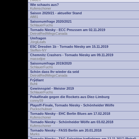
zwelch
Wie schauts aus?
Kufenschoner
Saison 2020/21 - aktueller Stand
Alfi81
Saisonumfrage 2020/2021
SchlauerFuchs
Tornado Niesky - ECC Preussen am 02.11.2019
DetroitRedWingsCanada
Umfragen
JörgiLeafs
ESC Dresden 1b - Tornado Niesky am 15.11.2019
Steffen-NY
Chemnitz Crashers - Tornado Niesky am 09.11.2019
masseljoe
Saisonumfrage 2019/2020
SchlauerFuchs
Schön dass Ihr wieder da seid
DetroitRedWingsCanada
Frýdlant
Buhli
Gewinnspiel - Meister 2019
SchlauerFuchs
Pokalfinale gegen die Rockets aus Diez-Limburg
conny59
Playoff-Finale, Tornado Niesky - Schönheider Wölfe
Puckschubser
Tornado Niesky - EHC Berlin Blues am 17.02.2018
Kufenschoner
Tornado Niesky - Schönheider Wölfe am 03.02.2018
Kufenschoner
Tornado Niesky - FASS Berlin am 20.01.2018
Murks
Tornado Niesky - TAG Salzgitter Icefighters am 12.11.2017 (Pokal)