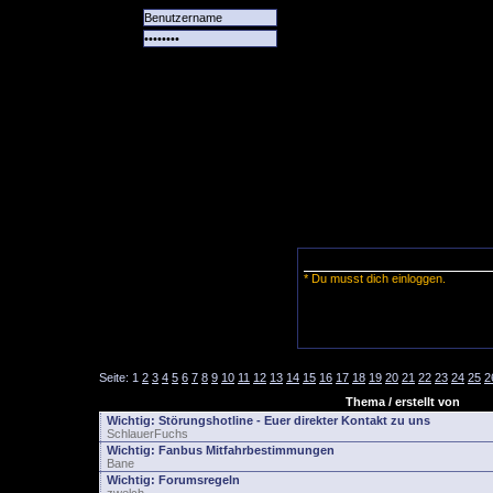
Alle
Das
Forum
Spiele
Team
alle
Tore
* Du musst dich einloggen.
Seite:
1
2
3
4
5
6
7
8
9
10
11
12
13
14
15
16
17
18
19
20
21
22
23
24
25
2
Thema / erstellt von
Wichtig:
Störungshotline - Euer direkter Kontakt zu uns
SchlauerFuchs
Wichtig:
Fanbus Mitfahrbestimmungen
Bane
Wichtig:
Forumsregeln