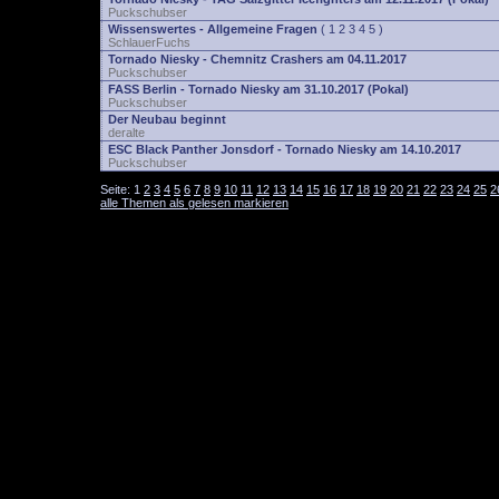
Puckschubser
Wissenswertes - Allgemeine Fragen
(
1
2
3
4
5
)
SchlauerFuchs
Tornado Niesky - Chemnitz Crashers am 04.11.2017
Puckschubser
FASS Berlin - Tornado Niesky am 31.10.2017 (Pokal)
Puckschubser
Der Neubau beginnt
deralte
ESC Black Panther Jonsdorf - Tornado Niesky am 14.10.2017
Puckschubser
Seite:
1
2
3
4
5
6
7
8
9
10
11
12
13
14
15
16
17
18
19
20
21
22
23
24
25
2
alle Themen als gelesen markieren