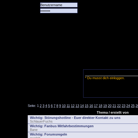
Alle
Das
Forum
Spiele
Team
alle
Tore
* Du musst dich einloggen.
Seite:
1
2
3
4
5
6
7
8
9
10
11
12
13
14
15
16
17
18
19
20
21
22
23
24
25
2
Thema / erstellt von
Wichtig:
Störungshotline - Euer direkter Kontakt zu uns
SchlauerFuchs
Wichtig:
Fanbus Mitfahrbestimmungen
Bane
Wichtig:
Forumsregeln