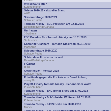
zwelch
Wie schauts aus?
Kufenschoner
Saison 2020/21 - aktueller Stand
Alfi81
Saisonumfrage 2020/2021
SchlauerFuchs
Tornado Niesky - ECC Preussen am 02.11.2019
DetroitRedWingsCanada
Umfragen
JörgiLeafs
ESC Dresden 1b - Tornado Niesky am 15.11.2019
Steffen-NY
Chemnitz Crashers - Tornado Niesky am 09.11.2019
masseljoe
Saisonumfrage 2019/2020
SchlauerFuchs
Schön dass Ihr wieder da seid
DetroitRedWingsCanada
Frýdlant
Buhli
Gewinnspiel - Meister 2019
SchlauerFuchs
Pokalfinale gegen die Rockets aus Diez-Limburg
conny59
Playoff-Finale, Tornado Niesky - Schönheider Wölfe
Puckschubser
Tornado Niesky - EHC Berlin Blues am 17.02.2018
Kufenschoner
Tornado Niesky - Schönheider Wölfe am 03.02.2018
Kufenschoner
Tornado Niesky - FASS Berlin am 20.01.2018
Murks
Tornado Niesky - TAG Salzgitter Icefighters am 12.11.2017 (Pokal)