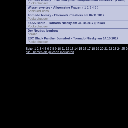
Puckschubser
Wissenswertes - Allgemeine Fragen
(
1
2
3
4
5
)
SchlauerFuchs
Tornado Niesky - Chemnitz Crashers am 04.11.2017
Puckschubser
FASS Berlin - Tornado Niesky am 31.10.2017 (Pokal)
Puckschubser
Der Neubau beginnt
deralte
ESC Black Panther Jonsdorf - Tornado Niesky am 14.10.2017
Puckschubser
Seite:
1
2
3
4
5
6
7
8
9
10
11
12
13
14
15
16
17
18
19
20
21
22
23
24
25
2
alle Themen als gelesen markieren