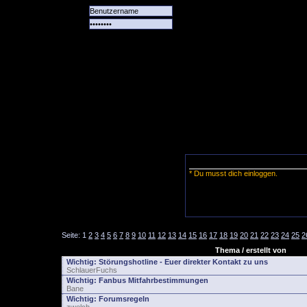
Alle
Das
Forum
Spiele
Team
alle
Tore
* Du musst dich einloggen.
Seite:
1
2
3
4
5
6
7
8
9
10
11
12
13
14
15
16
17
18
19
20
21
22
23
24
25
2
Thema / erstellt von
Wichtig:
Störungshotline - Euer direkter Kontakt zu uns
SchlauerFuchs
Wichtig:
Fanbus Mitfahrbestimmungen
Bane
Wichtig:
Forumsregeln