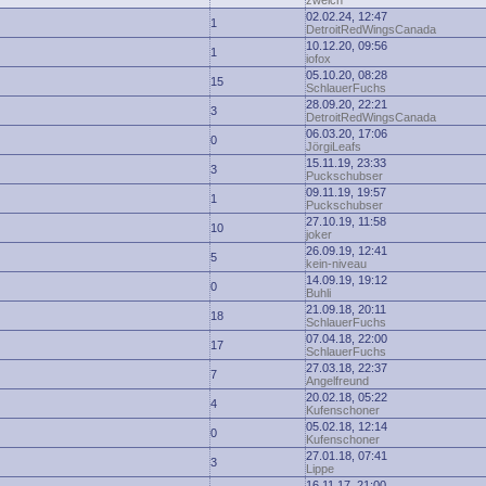
zwelch
02.02.24, 12:47
1
DetroitRedWingsCanada
10.12.20, 09:56
1
iofox
05.10.20, 08:28
15
SchlauerFuchs
28.09.20, 22:21
3
DetroitRedWingsCanada
06.03.20, 17:06
0
JörgiLeafs
15.11.19, 23:33
3
Puckschubser
09.11.19, 19:57
1
Puckschubser
27.10.19, 11:58
10
joker
26.09.19, 12:41
5
kein-niveau
14.09.19, 19:12
0
Buhli
21.09.18, 20:11
18
SchlauerFuchs
07.04.18, 22:00
17
SchlauerFuchs
27.03.18, 22:37
7
Angelfreund
20.02.18, 05:22
4
Kufenschoner
05.02.18, 12:14
0
Kufenschoner
27.01.18, 07:41
3
Lippe
16.11.17, 21:00