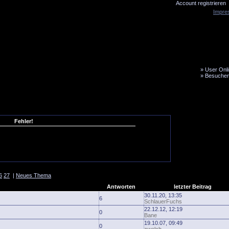
Account registrieren
Impre
»
User Onli
»
Besucher
LiveTicker
Media
Fanbus
Fehler!
6
27
|
Neues Thema
Antworten
letzter Beitrag
30.11.20, 13:35
6
SchlauerFuchs
22.12.12, 12:19
0
Bane
19.10.07, 09:49
0