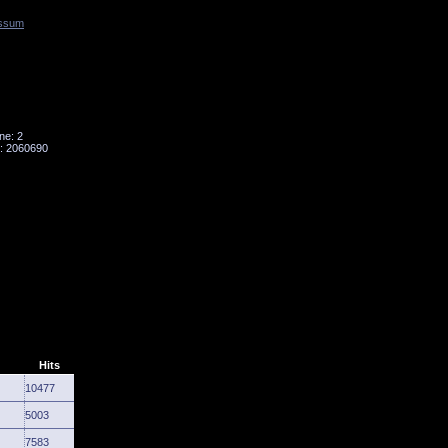
ssum
Tornado
Niesky
ne: 2
: 2060690
Hits
10477
5003
7583