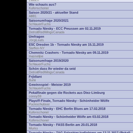
zwelch
Wie schauts aus?
Kufenschoner
Saison 2020/21 - aktueller Stand
Alfi81
Saisonumfrage 2020/2021
SchlauerFuchs
Tornado Niesky - ECC Preussen am 02.11.2019
DetroitRedWingsCanada
Umfragen
JörgiLeafs
ESC Dresden 1b - Tornado Niesky am 15.11.2019
Steffen-NY
Chemnitz Crashers - Tornado Niesky am 09.11.2019
masseljoe
Saisonumfrage 2019/2020
SchlauerFuchs
Schön dass Ihr wieder da seid
DetroitRedWingsCanada
Frýdlant
Buhli
Gewinnspiel - Meister 2019
SchlauerFuchs
Pokalfinale gegen die Rockets aus Diez-Limburg
conny59
Playoff-Finale, Tornado Niesky - Schönheider Wölfe
Puckschubser
Tornado Niesky - EHC Berlin Blues am 17.02.2018
Kufenschoner
Tornado Niesky - Schönheider Wölfe am 03.02.2018
Kufenschoner
Tornado Niesky - FASS Berlin am 20.01.2018
Murks
Tornado Niesky - TAG Salzgitter Icefighters am 12.11.2017 (Pokal)