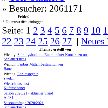
»
Besucher: 2061171
Fehler!
* Du musst dich einloggen.
Seite:
1
2
3
4
5
6
7
8
9
10
1
22
23
24
25
26
27
|
Neues
Thema / erstellt von
Wichtig:
Störungshotline - Euer direkter Kontakt zu uns
SchlauerFuchs
Wichtig:
Fanbus Mitfahrbestimmungen
Bane
Wichtig:
Forumsregeln
zwelch
Wie schauts aus?
Kufenschoner
Saison 2020/21 - aktueller Stand
Alfi81
Saisonumfrage 2020/2021
SchlauerFuchs