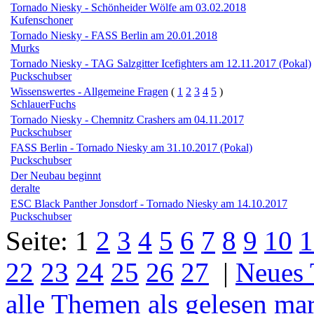
Tornado Niesky - Schönheider Wölfe am 03.02.2018
Kufenschoner
Tornado Niesky - FASS Berlin am 20.01.2018
Murks
Tornado Niesky - TAG Salzgitter Icefighters am 12.11.2017 (Pokal)
Puckschubser
Wissenswertes - Allgemeine Fragen
(
1
2
3
4
5
)
SchlauerFuchs
Tornado Niesky - Chemnitz Crashers am 04.11.2017
Puckschubser
FASS Berlin - Tornado Niesky am 31.10.2017 (Pokal)
Puckschubser
Der Neubau beginnt
deralte
ESC Black Panther Jonsdorf - Tornado Niesky am 14.10.2017
Puckschubser
Seite:
1
2
3
4
5
6
7
8
9
10
1
22
23
24
25
26
27
|
Neues
alle Themen als gelesen ma