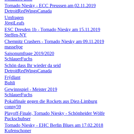
Tornado Niesky - ECC Preussen am 02.11.2019
DetroitRedWingsCanada
Umfragen
JörgiLeafs
ESC Dresden 1b - Tornado Niesky am 15.11.2019
Steffen-NY
Chemnitz Crashers - Tornado Niesky am 09.11.2019
masseljoe
Saisonumfrage 2019/2020
SchlauerFuchs
Schön dass Ihr wieder da seid
DetroitRedWingsCanada
Frýdlant
Buhli
Gewinnspiel - Meister 2019
SchlauerFuchs
Pokalfinale gegen die Rockets aus Diez-Limburg
conny59
Playoff-Finale, Tornado Niesky - Schönheider Wölfe
Puckschubser
Tornado Niesky - EHC Berlin Blues am 17.02.2018
Kufenschoner