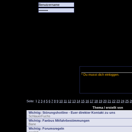
Alle
Das
Forum
Spiele
Team
alle
Tore
* Du musst dich einloggen.
Seite:
1
2
3
4
5
6
7
8
9
10
11
12
13
14
15
16
17
18
19
20
21
22
23
24
25
2
Thema / erstellt von
Wichtig:
Störungshotline - Euer direkter Kontakt zu uns
SchlauerFuchs
Wichtig:
Fanbus Mitfahrbestimmungen
Bane
Wichtig:
Forumsregeln