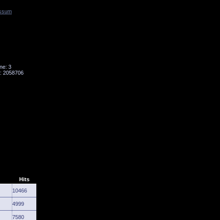
ssum
Tornado
Niesky
ne: 3
: 2058706
Hits
10466
4999
7580