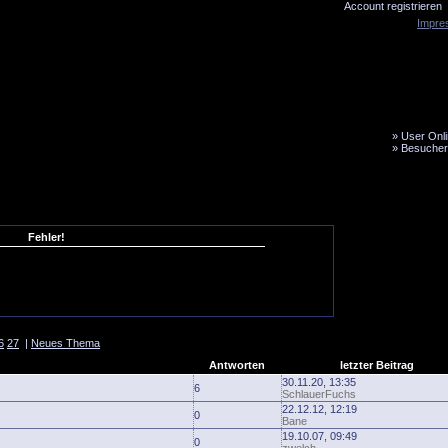
Account registrieren
Impre
»
User Onli
»
Besucher
LiveTicker
Media
Fanbus
Fehler!
6
27
|
Neues Thema
Antworten
letzter Beitrag
30.11.20, 13:35
6
SchlauerFuchs
22.12.12, 12:19
0
Bane
19.10.07, 09:49
0