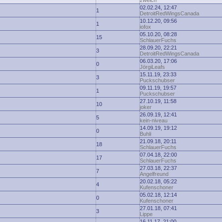
zwelch
02.02.24, 12:47
1
DetroitRedWingsCanada
10.12.20, 09:56
1
iofox
05.10.20, 08:28
15
SchlauerFuchs
28.09.20, 22:21
3
DetroitRedWingsCanada
06.03.20, 17:06
0
JörgiLeafs
15.11.19, 23:33
3
Puckschubser
09.11.19, 19:57
1
Puckschubser
27.10.19, 11:58
10
joker
26.09.19, 12:41
5
kein-niveau
14.09.19, 19:12
0
Buhli
21.09.18, 20:11
18
SchlauerFuchs
07.04.18, 22:00
17
SchlauerFuchs
27.03.18, 22:37
7
Angelfreund
20.02.18, 05:22
4
Kufenschoner
05.02.18, 12:14
0
Kufenschoner
27.01.18, 07:41
3
Lippe
16.11.17, 21:00