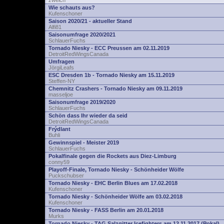
zwelch
Wie schauts aus?
Kufenschoner
Saison 2020/21 - aktueller Stand
Alfi81
Saisonumfrage 2020/2021
SchlauerFuchs
Tornado Niesky - ECC Preussen am 02.11.2019
DetroitRedWingsCanada
Umfragen
JörgiLeafs
ESC Dresden 1b - Tornado Niesky am 15.11.2019
Steffen-NY
Chemnitz Crashers - Tornado Niesky am 09.11.2019
masseljoe
Saisonumfrage 2019/2020
SchlauerFuchs
Schön dass Ihr wieder da seid
DetroitRedWingsCanada
Frýdlant
Buhli
Gewinnspiel - Meister 2019
SchlauerFuchs
Pokalfinale gegen die Rockets aus Diez-Limburg
conny59
Playoff-Finale, Tornado Niesky - Schönheider Wölfe
Puckschubser
Tornado Niesky - EHC Berlin Blues am 17.02.2018
Kufenschoner
Tornado Niesky - Schönheider Wölfe am 03.02.2018
Kufenschoner
Tornado Niesky - FASS Berlin am 20.01.2018
Murks
Tornado Niesky - TAG Salzgitter Icefighters am 12.11.2017 (Pokal)