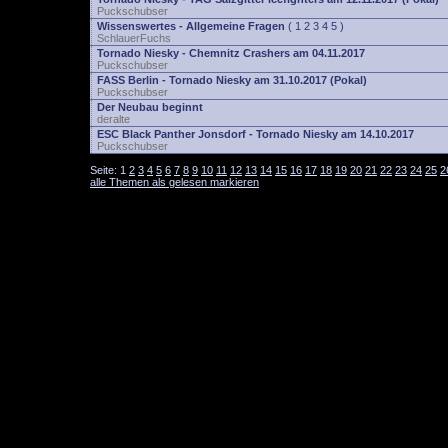
Puckschubser
Wissenswertes - Allgemeine Fragen
(
1
2
3
4
5
)
SchlauerFuchs
Tornado Niesky - Chemnitz Crashers am 04.11.2017
Puckschubser
FASS Berlin - Tornado Niesky am 31.10.2017 (Pokal)
Puckschubser
Der Neubau beginnt
deralte
ESC Black Panther Jonsdorf - Tornado Niesky am 14.10.2017
Puckschubser
Seite:
1
2
3
4
5
6
7
8
9
10
11
12
13
14
15
16
17
18
19
20
21
22
23
24
25
2
alle Themen als gelesen markieren