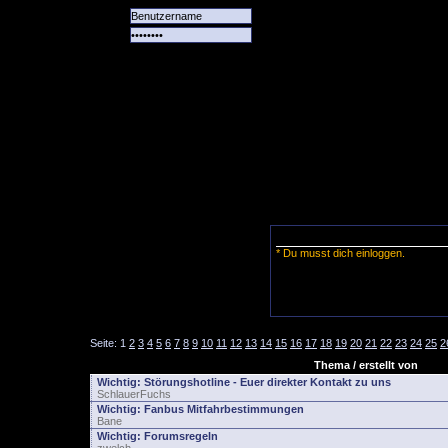
Alle
Das
Forum
Spiele
Team
alle
Tore
* Du musst dich einloggen.
Seite:
1
2
3
4
5
6
7
8
9
10
11
12
13
14
15
16
17
18
19
20
21
22
23
24
25
2
Thema / erstellt von
Wichtig:
Störungshotline - Euer direkter Kontakt zu uns
SchlauerFuchs
Wichtig:
Fanbus Mitfahrbestimmungen
Bane
Wichtig:
Forumsregeln