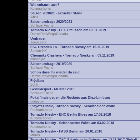
zwelch
Wie schauts aus?
Kufenschoner
Saison 2020/21 - aktueller Stand
Alfi81
Saisonumfrage 2020/2021
SchlauerFuchs
Tornado Niesky - ECC Preussen am 02.11.2019
DetroitRedWingsCanada
Umfragen
JörgiLeafs
ESC Dresden 1b - Tornado Niesky am 15.11.2019
Steffen-NY
Chemnitz Crashers - Tornado Niesky am 09.11.2019
masseljoe
Saisonumfrage 2019/2020
SchlauerFuchs
Schön dass Ihr wieder da seid
DetroitRedWingsCanada
Frýdlant
Buhli
Gewinnspiel - Meister 2019
SchlauerFuchs
Pokalfinale gegen die Rockets aus Diez-Limburg
conny59
Playoff-Finale, Tornado Niesky - Schönheider Wölfe
Puckschubser
Tornado Niesky - EHC Berlin Blues am 17.02.2018
Kufenschoner
Tornado Niesky - Schönheider Wölfe am 03.02.2018
Kufenschoner
Tornado Niesky - FASS Berlin am 20.01.2018
Murks
Tornado Niesky - TAG Salzgitter Icefighters am 12.11.2017 (Pokal)