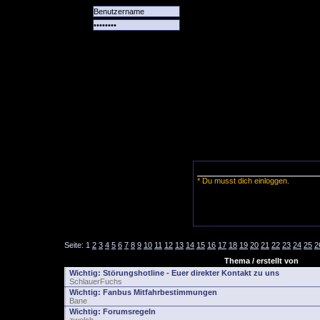
Alle
Das
Forum
Spiele
Team
alle
Tore
* Du musst dich einloggen.
Seite:
1
2
3
4
5
6
7
8
9
10
11
12
13
14
15
16
17
18
19
20
21
22
23
24
25
2
Thema / erstellt von
Wichtig:
Störungshotline - Euer direkter Kontakt zu uns
SchlauerFuchs
Wichtig:
Fanbus Mitfahrbestimmungen
Bane
Wichtig:
Forumsregeln