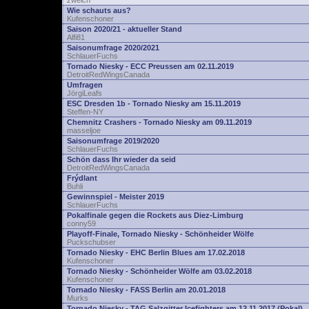
zwelch
Wie schauts aus?
Kufenschoner
Saison 2020/21 - aktueller Stand
Alfi81
Saisonumfrage 2020/2021
SchlauerFuchs
Tornado Niesky - ECC Preussen am 02.11.2019
DetroitRedWingsCanada
Umfragen
JörgiLeafs
ESC Dresden 1b - Tornado Niesky am 15.11.2019
Steffen-NY
Chemnitz Crashers - Tornado Niesky am 09.11.2019
masseljoe
Saisonumfrage 2019/2020
SchlauerFuchs
Schön dass Ihr wieder da seid
DetroitRedWingsCanada
Frýdlant
Buhli
Gewinnspiel - Meister 2019
SchlauerFuchs
Pokalfinale gegen die Rockets aus Diez-Limburg
conny59
Playoff-Finale, Tornado Niesky - Schönheider Wölfe
Puckschubser
Tornado Niesky - EHC Berlin Blues am 17.02.2018
Kufenschoner
Tornado Niesky - Schönheider Wölfe am 03.02.2018
Kufenschoner
Tornado Niesky - FASS Berlin am 20.01.2018
Murks
Tornado Niesky - TAG Salzgitter Icefighters am 12.11.2017 (Pokal)