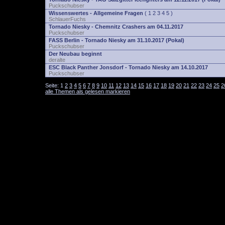
Puckschubser
Wissenswertes - Allgemeine Fragen
(
1
2
3
4
5
)
SchlauerFuchs
Tornado Niesky - Chemnitz Crashers am 04.11.2017
Puckschubser
FASS Berlin - Tornado Niesky am 31.10.2017 (Pokal)
Puckschubser
Der Neubau beginnt
deralte
ESC Black Panther Jonsdorf - Tornado Niesky am 14.10.2017
Puckschubser
Seite:
1
2
3
4
5
6
7
8
9
10
11
12
13
14
15
16
17
18
19
20
21
22
23
24
25
2
alle Themen als gelesen markieren