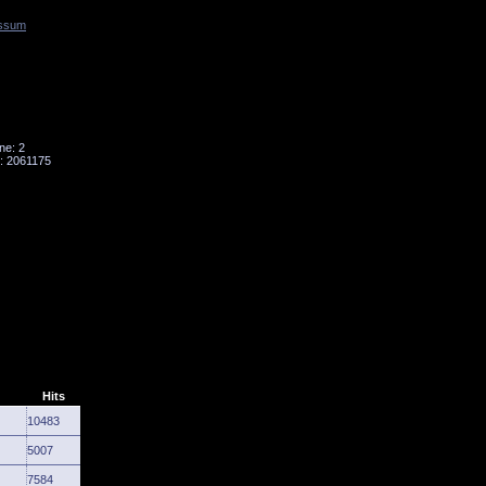
ssum
Tornado
Niesky
ne: 2
: 2061175
Hits
10483
5007
7584