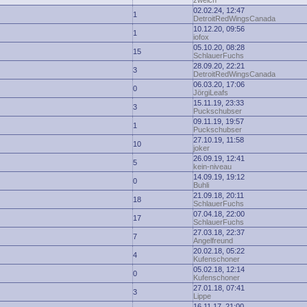
zwelch
02.02.24, 12:47
1
DetroitRedWingsCanada
10.12.20, 09:56
1
iofox
05.10.20, 08:28
15
SchlauerFuchs
28.09.20, 22:21
3
DetroitRedWingsCanada
06.03.20, 17:06
0
JörgiLeafs
15.11.19, 23:33
3
Puckschubser
09.11.19, 19:57
1
Puckschubser
27.10.19, 11:58
10
joker
26.09.19, 12:41
5
kein-niveau
14.09.19, 19:12
0
Buhli
21.09.18, 20:11
18
SchlauerFuchs
07.04.18, 22:00
17
SchlauerFuchs
27.03.18, 22:37
7
Angelfreund
20.02.18, 05:22
4
Kufenschoner
05.02.18, 12:14
0
Kufenschoner
27.01.18, 07:41
3
Lippe
16.11.17, 21:00