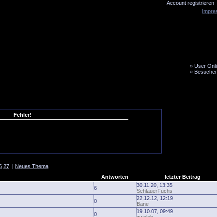
Account registrieren
Impre
»
User Onli
»
Besucher
LiveTicker
Media
Fanbus
Fehler!
6
27
|
Neues Thema
Antworten
letzter Beitrag
30.11.20, 13:35
6
SchlauerFuchs
22.12.12, 12:19
0
Bane
19.10.07, 09:49
0