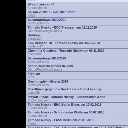
zwelch
Wie schauts aus?
Kufenschoner
Saison 2020/21 - aktueller Stand
Alfi81
Saisonumfrage 2020/2021
SchlauerFuchs
Tornado Niesky - ECC Preussen am 02.11.2019
DetroitRedWingsCanada
Umfragen
JörgiLeafs
ESC Dresden 1b - Tornado Niesky am 15.11.2019
Steffen-NY
Chemnitz Crashers - Tornado Niesky am 09.11.2019
masseljoe
Saisonumfrage 2019/2020
SchlauerFuchs
Schön dass Ihr wieder da seid
DetroitRedWingsCanada
Frýdlant
Buhli
Gewinnspiel - Meister 2019
SchlauerFuchs
Pokalfinale gegen die Rockets aus Diez-Limburg
conny59
Playoff-Finale, Tornado Niesky - Schönheider Wölfe
Puckschubser
Tornado Niesky - EHC Berlin Blues am 17.02.2018
Kufenschoner
Tornado Niesky - Schönheider Wölfe am 03.02.2018
Kufenschoner
Tornado Niesky - FASS Berlin am 20.01.2018
Murks
Tornado Niesky - TAG Salzgitter Icefighters am 12.11.2017 (Pokal)