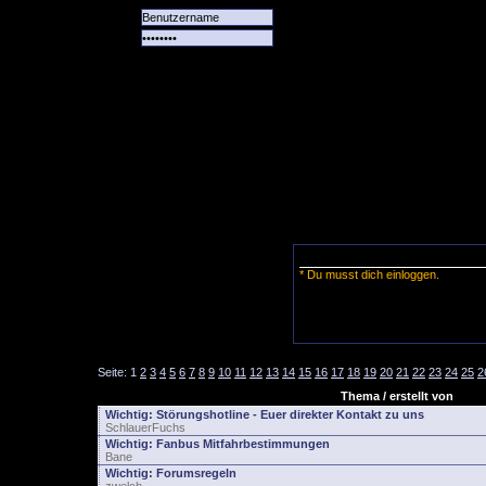
Alle
Das
Forum
Spiele
Team
alle
Tore
* Du musst dich einloggen.
Seite:
1
2
3
4
5
6
7
8
9
10
11
12
13
14
15
16
17
18
19
20
21
22
23
24
25
2
Thema / erstellt von
Wichtig:
Störungshotline - Euer direkter Kontakt zu uns
SchlauerFuchs
Wichtig:
Fanbus Mitfahrbestimmungen
Bane
Wichtig:
Forumsregeln