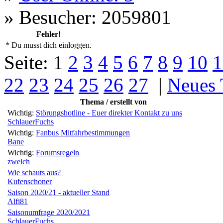
»
Besucher: 2059801
Fehler!
* Du musst dich einloggen.
Seite:
1
2
3
4
5
6
7
8
9
10
1
22
23
24
25
26
27
|
Neues
Thema / erstellt von
Wichtig:
Störungshotline - Euer direkter Kontakt zu uns
SchlauerFuchs
Wichtig:
Fanbus Mitfahrbestimmungen
Bane
Wichtig:
Forumsregeln
zwelch
Wie schauts aus?
Kufenschoner
Saison 2020/21 - aktueller Stand
Alfi81
Saisonumfrage 2020/2021
SchlauerFuchs