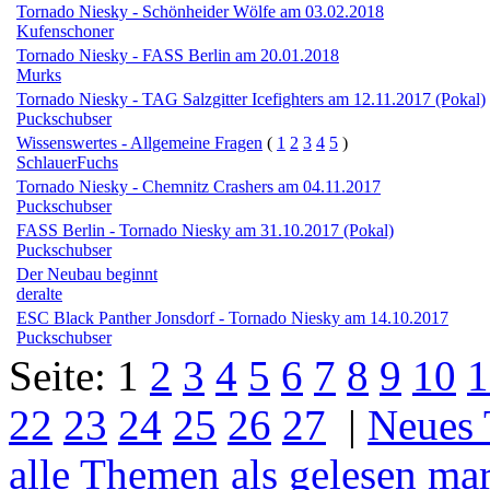
Tornado Niesky - Schönheider Wölfe am 03.02.2018
Kufenschoner
Tornado Niesky - FASS Berlin am 20.01.2018
Murks
Tornado Niesky - TAG Salzgitter Icefighters am 12.11.2017 (Pokal)
Puckschubser
Wissenswertes - Allgemeine Fragen
(
1
2
3
4
5
)
SchlauerFuchs
Tornado Niesky - Chemnitz Crashers am 04.11.2017
Puckschubser
FASS Berlin - Tornado Niesky am 31.10.2017 (Pokal)
Puckschubser
Der Neubau beginnt
deralte
ESC Black Panther Jonsdorf - Tornado Niesky am 14.10.2017
Puckschubser
Seite:
1
2
3
4
5
6
7
8
9
10
1
22
23
24
25
26
27
|
Neues
alle Themen als gelesen ma