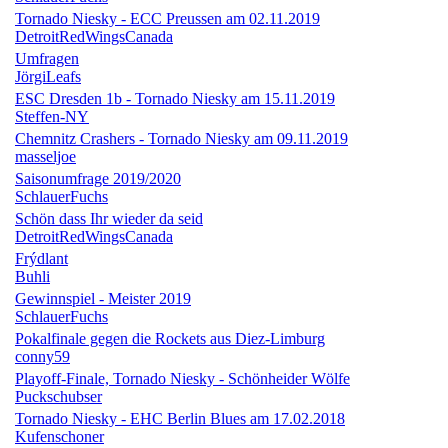
Tornado Niesky - ECC Preussen am 02.11.2019
DetroitRedWingsCanada
Umfragen
JörgiLeafs
ESC Dresden 1b - Tornado Niesky am 15.11.2019
Steffen-NY
Chemnitz Crashers - Tornado Niesky am 09.11.2019
masseljoe
Saisonumfrage 2019/2020
SchlauerFuchs
Schön dass Ihr wieder da seid
DetroitRedWingsCanada
Frýdlant
Buhli
Gewinnspiel - Meister 2019
SchlauerFuchs
Pokalfinale gegen die Rockets aus Diez-Limburg
conny59
Playoff-Finale, Tornado Niesky - Schönheider Wölfe
Puckschubser
Tornado Niesky - EHC Berlin Blues am 17.02.2018
Kufenschoner