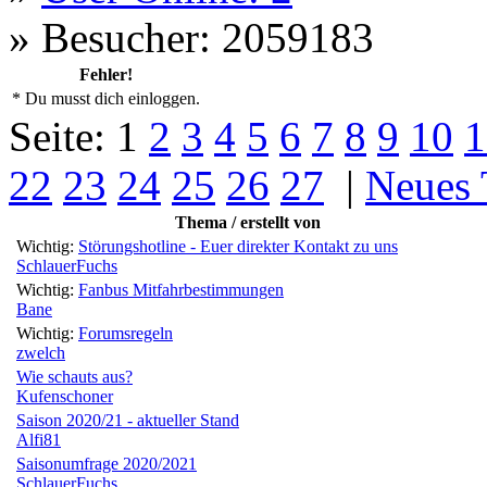
»
Besucher: 2059183
Fehler!
* Du musst dich einloggen.
Seite:
1
2
3
4
5
6
7
8
9
10
1
22
23
24
25
26
27
|
Neues
Thema / erstellt von
Wichtig:
Störungshotline - Euer direkter Kontakt zu uns
SchlauerFuchs
Wichtig:
Fanbus Mitfahrbestimmungen
Bane
Wichtig:
Forumsregeln
zwelch
Wie schauts aus?
Kufenschoner
Saison 2020/21 - aktueller Stand
Alfi81
Saisonumfrage 2020/2021
SchlauerFuchs