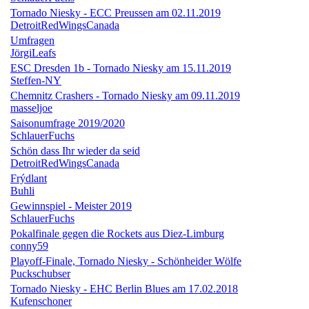
Tornado Niesky - ECC Preussen am 02.11.2019
DetroitRedWingsCanada
Umfragen
JörgiLeafs
ESC Dresden 1b - Tornado Niesky am 15.11.2019
Steffen-NY
Chemnitz Crashers - Tornado Niesky am 09.11.2019
masseljoe
Saisonumfrage 2019/2020
SchlauerFuchs
Schön dass Ihr wieder da seid
DetroitRedWingsCanada
Frýdlant
Buhli
Gewinnspiel - Meister 2019
SchlauerFuchs
Pokalfinale gegen die Rockets aus Diez-Limburg
conny59
Playoff-Finale, Tornado Niesky - Schönheider Wölfe
Puckschubser
Tornado Niesky - EHC Berlin Blues am 17.02.2018
Kufenschoner