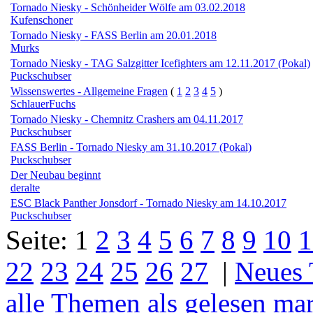
Tornado Niesky - Schönheider Wölfe am 03.02.2018
Kufenschoner
Tornado Niesky - FASS Berlin am 20.01.2018
Murks
Tornado Niesky - TAG Salzgitter Icefighters am 12.11.2017 (Pokal)
Puckschubser
Wissenswertes - Allgemeine Fragen
(
1
2
3
4
5
)
SchlauerFuchs
Tornado Niesky - Chemnitz Crashers am 04.11.2017
Puckschubser
FASS Berlin - Tornado Niesky am 31.10.2017 (Pokal)
Puckschubser
Der Neubau beginnt
deralte
ESC Black Panther Jonsdorf - Tornado Niesky am 14.10.2017
Puckschubser
Seite:
1
2
3
4
5
6
7
8
9
10
1
22
23
24
25
26
27
|
Neues
alle Themen als gelesen ma