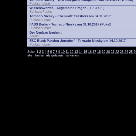
Puckschubser
Wissenswertes - Allgemeine Fragen
(
1
2
3
4
5
)
SchlauerFuchs
Tornado Niesky - Chemnitz Crashers am 04.11.2017
Puckschubser
FASS Berlin - Tornado Niesky am 31.10.2017 (Pokal)
Puckschubser
Der Neubau beginnt
deralte
ESC Black Panther Jonsdorf - Tornado Niesky am 14.10.2017
Puckschubser
Seite:
1
2
3
4
5
6
7
8
9
10
11
12
13
14
15
16
17
18
19
20
21
22
23
24
25
2
alle Themen als gelesen markieren