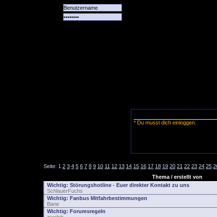
Alle
Das
Forum
Spiele
Team
alle
Tore
* Du musst dich einloggen.
Seite:
1
2
3
4
5
6
7
8
9
10
11
12
13
14
15
16
17
18
19
20
21
22
23
24
25
2
Thema / erstellt von
Wichtig:
Störungshotline - Euer direkter Kontakt zu uns
SchlauerFuchs
Wichtig:
Fanbus Mitfahrbestimmungen
Bane
Wichtig:
Forumsregeln