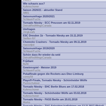
zwelch
Wie schauts aus?
Kufenschoner
Saison 2020/21 - aktueller Stand
Alfi81
Saisonumfrage 2020/2021
SchlauerFuchs
Tornado Niesky - ECC Preussen am 02.11.2019
DetroitRedWingsCanada
Umfragen
JörgiLeafs
ESC Dresden 1b - Tornado Niesky am 15.11.2019
Steffen-NY
Chemnitz Crashers - Tornado Niesky am 09.11.2019
masseljoe
Saisonumfrage 2019/2020
SchlauerFuchs
Schön dass Ihr wieder da seid
DetroitRedWingsCanada
Frýdlant
Buhli
Gewinnspiel - Meister 2019
SchlauerFuchs
Pokalfinale gegen die Rockets aus Diez-Limburg
conny59
Playoff-Finale, Tornado Niesky - Schönheider Wölfe
Puckschubser
Tornado Niesky - EHC Berlin Blues am 17.02.2018
Kufenschoner
Tornado Niesky - Schönheider Wölfe am 03.02.2018
Kufenschoner
Tornado Niesky - FASS Berlin am 20.01.2018
Murks
Tornado Niesky - TAG Salzgitter Icefighters am 12.11.2017 (Pokal)