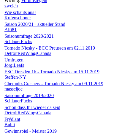
Wichtig:
Forumsregeln
zwelch
Wie schauts aus?
Kufenschoner
Saison 2020/21 - aktueller Stand
Alfi81
Saisonumfrage 2020/2021
SchlauerFuchs
Tornado Niesky - ECC Preussen am 02.11.2019
DetroitRedWingsCanada
Umfragen
JörgiLeafs
ESC Dresden 1b - Tornado Niesky am 15.11.2019
Steffen-NY
Chemnitz Crashers - Tornado Niesky am 09.11.2019
masseljoe
Saisonumfrage 2019/2020
SchlauerFuchs
Schön dass Ihr wieder da seid
DetroitRedWingsCanada
Frýdlant
Buhli
Gewinnspiel - Meister 2019