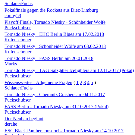
SchlauerFuchs
Pokalfinale gegen die Rockets aus Diez-Limburg
conny59
Playoff-Finale, Tornado Niesky - Schönheider Wölfe
Puckschubser
Tornado Niesky - EHC Berlin Blues am 17.02.2018
Kufenschoner
Tornado Niesky - Schönheider Wölfe am 03.02.2018
Kufenschoner
Tornado Niesky - FASS Berlin am 20.01.2018
Murks
Tornado Niesky - TAG Salzgitter Icefighters am 12.11.2017 (Pokal)
Puckschubser
Wissenswertes - Allgemeine Fragen
(
1
2
3
4
5
)
SchlauerFuchs
Tornado Niesky - Chemnitz Crashers am 04.11.2017
Puckschubser
FASS Berlin - Tornado Niesky am 31.10.2017 (Pokal)
Puckschubser
Der Neubau beginnt
deralte
ESC Black Panther Jonsdorf - Tornado Niesky am 14.10.2017