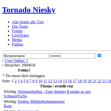
Tornado Niesky
Alle Spiele alle Tore
Das Team
Forum
LiveTicker
Media
Fanbus
»
User Online: 1
»
Besucher: 2060656
Fehler!
* Du musst dich einloggen.
Seite:
1
2
3
4
5
6
7
8
9
10
11
12
13
14
15
16
17
18
19
20
21
22
23
2
Thema / erstellt von
Wichtig:
Störungshotline - Euer direkter Kontakt zu uns
SchlauerFuchs
Wichtig:
Fanbus Mitfahrbestimmungen
Bane