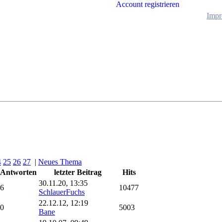
Account registrieren
Impr
4
25
26
27
|
Neues Thema
Antworten
letzter Beitrag
Hits
30.11.20, 13:35
6
10477
SchlauerFuchs
22.12.12, 12:19
0
5003
Bane