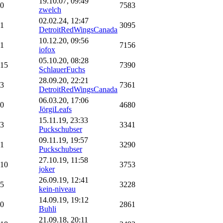
19.10.07, 09:49
0
7583
zwelch
02.02.24, 12:47
1
3095
DetroitRedWingsCanada
10.12.20, 09:56
1
7156
iofox
05.10.20, 08:28
15
7390
SchlauerFuchs
28.09.20, 22:21
3
7361
DetroitRedWingsCanada
06.03.20, 17:06
0
4680
JörgiLeafs
15.11.19, 23:33
3
3341
Puckschubser
09.11.19, 19:57
1
3290
Puckschubser
27.10.19, 11:58
10
3753
joker
26.09.19, 12:41
5
3228
kein-niveau
14.09.19, 19:12
0
2861
Buhli
21.09.18, 20:11