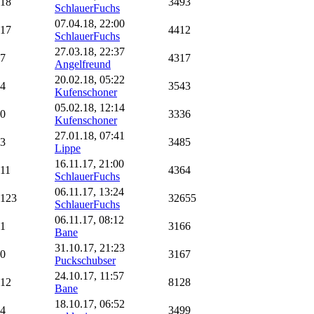
18
3493
SchlauerFuchs
07.04.18, 22:00
17
4412
SchlauerFuchs
27.03.18, 22:37
7
4317
Angelfreund
20.02.18, 05:22
4
3543
Kufenschoner
05.02.18, 12:14
0
3336
Kufenschoner
27.01.18, 07:41
3
3485
Lippe
16.11.17, 21:00
11
4364
SchlauerFuchs
06.11.17, 13:24
123
32655
SchlauerFuchs
06.11.17, 08:12
1
3166
Bane
31.10.17, 21:23
0
3167
Puckschubser
24.10.17, 11:57
12
8128
Bane
18.10.17, 06:52
4
3499