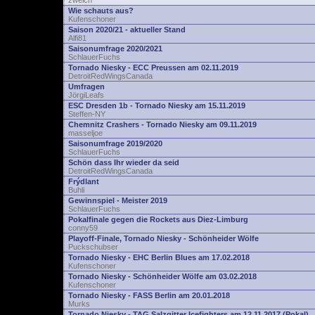
zwelch
Wie schauts aus?
Kufenschoner
Saison 2020/21 - aktueller Stand
Alfi81
Saisonumfrage 2020/2021
SchlauerFuchs
Tornado Niesky - ECC Preussen am 02.11.2019
DetroitRedWingsCanada
Umfragen
JörgiLeafs
ESC Dresden 1b - Tornado Niesky am 15.11.2019
Steffen-NY
Chemnitz Crashers - Tornado Niesky am 09.11.2019
masseljoe
Saisonumfrage 2019/2020
SchlauerFuchs
Schön dass Ihr wieder da seid
DetroitRedWingsCanada
Frýdlant
Buhli
Gewinnspiel - Meister 2019
SchlauerFuchs
Pokalfinale gegen die Rockets aus Diez-Limburg
conny59
Playoff-Finale, Tornado Niesky - Schönheider Wölfe
Puckschubser
Tornado Niesky - EHC Berlin Blues am 17.02.2018
Kufenschoner
Tornado Niesky - Schönheider Wölfe am 03.02.2018
Kufenschoner
Tornado Niesky - FASS Berlin am 20.01.2018
Murks
Tornado Niesky - TAG Salzgitter Icefighters am 12.11.2017 (Pokal)