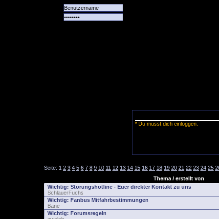
Alle
Das
Forum
Spiele
Team
alle
Tore
* Du musst dich einloggen.
Seite:
1
2
3
4
5
6
7
8
9
10
11
12
13
14
15
16
17
18
19
20
21
22
23
24
25
2
Thema / erstellt von
Wichtig:
Störungshotline - Euer direkter Kontakt zu uns
SchlauerFuchs
Wichtig:
Fanbus Mitfahrbestimmungen
Bane
Wichtig:
Forumsregeln