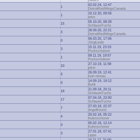
zwelch
02.02.24, 12:47
1
DetroitRedWingsCanada
10.12.20, 09:56
1
iofox
05.10.20, 08:28
15
SchlauerFuchs
28.09.20, 22:21
3
DetroitRedWingsCanada
06.03.20, 17:06
0
JörgiLeafs
15.11.19, 23:33
3
Puckschubser
09.11.19, 19:57
1
Puckschubser
27.10.19, 11:58
10
joker
26.09.19, 12:41
5
kein-niveau
14.09.19, 19:12
0
Buhli
21.09.18, 20:11
18
SchlauerFuchs
07.04.18, 22:00
17
SchlauerFuchs
27.03.18, 22:37
7
Angelfreund
20.02.18, 05:22
4
Kufenschoner
05.02.18, 12:14
0
Kufenschoner
27.01.18, 07:41
3
Lippe
16.11.17, 21:00