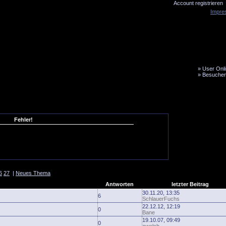
Account registrieren
Impre
»
User Onli
»
Besucher
LiveTicker
Media
Fanbus
Fehler!
6
27
|
Neues Thema
Antworten
letzter Beitrag
30.11.20, 13:35
6
SchlauerFuchs
22.12.12, 12:19
0
Bane
19.10.07, 09:49
0