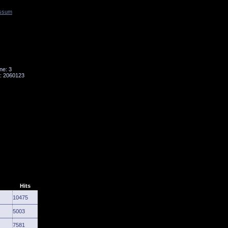
ssum
Tornado
Niesky
ne: 3
: 2060123
Hits
10475
5003
7581