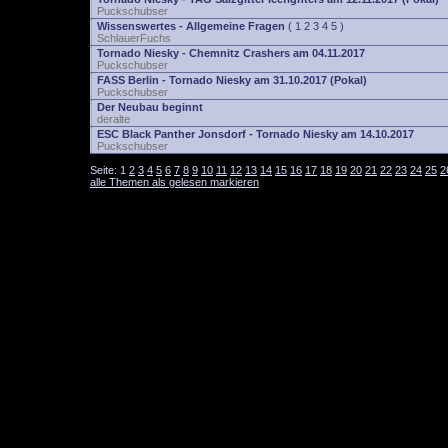
Puckschubser
Wissenswertes - Allgemeine Fragen
(
1
2
3
4
5
)
SchlauerFuchs
Tornado Niesky - Chemnitz Crashers am 04.11.2017
Puckschubser
FASS Berlin - Tornado Niesky am 31.10.2017 (Pokal)
Puckschubser
Der Neubau beginnt
deralte
ESC Black Panther Jonsdorf - Tornado Niesky am 14.10.2017
Puckschubser
Seite:
1
2
3
4
5
6
7
8
9
10
11
12
13
14
15
16
17
18
19
20
21
22
23
24
25
2
alle Themen als gelesen markieren