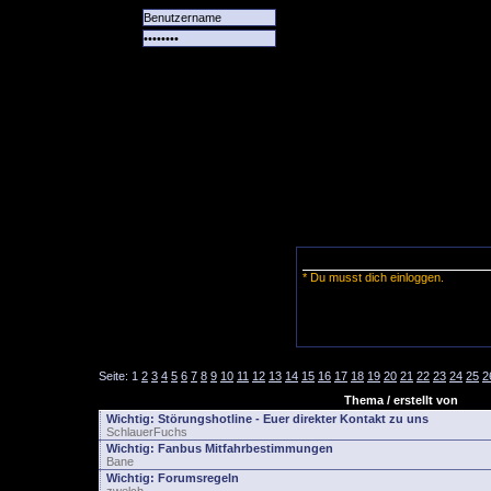
Alle
Das
Forum
Spiele
Team
alle
Tore
* Du musst dich einloggen.
Seite:
1
2
3
4
5
6
7
8
9
10
11
12
13
14
15
16
17
18
19
20
21
22
23
24
25
2
Thema / erstellt von
Wichtig:
Störungshotline - Euer direkter Kontakt zu uns
SchlauerFuchs
Wichtig:
Fanbus Mitfahrbestimmungen
Bane
Wichtig:
Forumsregeln