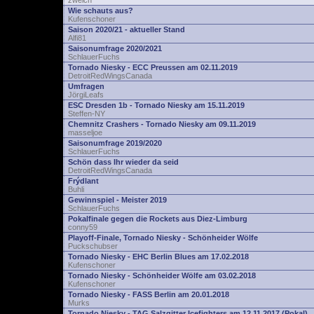
zwelch
Wie schauts aus?
Kufenschoner
Saison 2020/21 - aktueller Stand
Alfi81
Saisonumfrage 2020/2021
SchlauerFuchs
Tornado Niesky - ECC Preussen am 02.11.2019
DetroitRedWingsCanada
Umfragen
JörgiLeafs
ESC Dresden 1b - Tornado Niesky am 15.11.2019
Steffen-NY
Chemnitz Crashers - Tornado Niesky am 09.11.2019
masseljoe
Saisonumfrage 2019/2020
SchlauerFuchs
Schön dass Ihr wieder da seid
DetroitRedWingsCanada
Frýdlant
Buhli
Gewinnspiel - Meister 2019
SchlauerFuchs
Pokalfinale gegen die Rockets aus Diez-Limburg
conny59
Playoff-Finale, Tornado Niesky - Schönheider Wölfe
Puckschubser
Tornado Niesky - EHC Berlin Blues am 17.02.2018
Kufenschoner
Tornado Niesky - Schönheider Wölfe am 03.02.2018
Kufenschoner
Tornado Niesky - FASS Berlin am 20.01.2018
Murks
Tornado Niesky - TAG Salzgitter Icefighters am 12.11.2017 (Pokal)