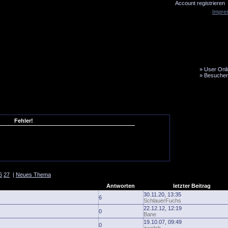
Account registrieren
Impre
»
User Onli
»
Besucher
LiveTicker
Media
Fanbus
Fehler!
6
27
|
Neues Thema
Antworten
letzter Beitrag
30.11.20, 13:35
6
SchlauerFuchs
22.12.12, 12:19
0
Bane
19.10.07, 09:49
0