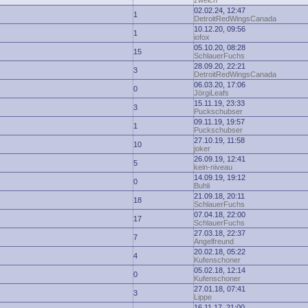
zwelch
02.02.24, 12:47
1
DetroitRedWingsCanada
10.12.20, 09:56
1
iofox
05.10.20, 08:28
15
SchlauerFuchs
28.09.20, 22:21
3
DetroitRedWingsCanada
06.03.20, 17:06
0
JörgiLeafs
15.11.19, 23:33
3
Puckschubser
09.11.19, 19:57
1
Puckschubser
27.10.19, 11:58
10
joker
26.09.19, 12:41
5
kein-niveau
14.09.19, 19:12
0
Buhli
21.09.18, 20:11
18
SchlauerFuchs
07.04.18, 22:00
17
SchlauerFuchs
27.03.18, 22:37
7
Angelfreund
20.02.18, 05:22
4
Kufenschoner
05.02.18, 12:14
0
Kufenschoner
27.01.18, 07:41
3
Lippe
16.11.17, 21:00