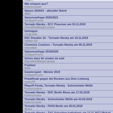
zwelch
Wie schauts aus?
Kufenschoner
Saison 2020/21 - aktueller Stand
Alfi81
Saisonumfrage 2020/2021
SchlauerFuchs
Tornado Niesky - ECC Preussen am 02.11.2019
DetroitRedWingsCanada
Umfragen
JörgiLeafs
ESC Dresden 1b - Tornado Niesky am 15.11.2019
Steffen-NY
Chemnitz Crashers - Tornado Niesky am 09.11.2019
masseljoe
Saisonumfrage 2019/2020
SchlauerFuchs
Schön dass Ihr wieder da seid
DetroitRedWingsCanada
Frýdlant
Buhli
Gewinnspiel - Meister 2019
SchlauerFuchs
Pokalfinale gegen die Rockets aus Diez-Limburg
conny59
Playoff-Finale, Tornado Niesky - Schönheider Wölfe
Puckschubser
Tornado Niesky - EHC Berlin Blues am 17.02.2018
Kufenschoner
Tornado Niesky - Schönheider Wölfe am 03.02.2018
Kufenschoner
Tornado Niesky - FASS Berlin am 20.01.2018
Murks
Tornado Niesky - TAG Salzgitter Icefighters am 12.11.2017 (Pokal)