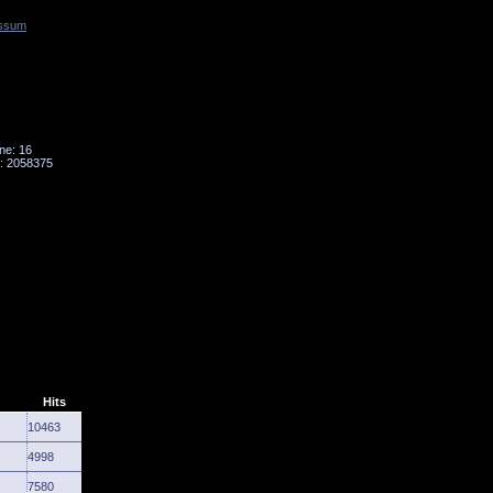
ssum
Tornado
Niesky
ne: 16
: 2058375
Hits
10463
4998
7580