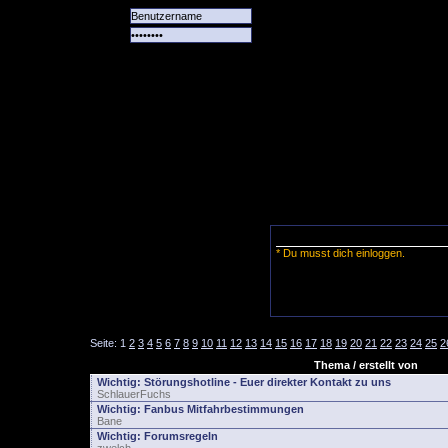
Alle
Das
Forum
Spiele
Team
alle
Tore
* Du musst dich einloggen.
Seite:
1
2
3
4
5
6
7
8
9
10
11
12
13
14
15
16
17
18
19
20
21
22
23
24
25
2
Thema / erstellt von
Wichtig:
Störungshotline - Euer direkter Kontakt zu uns
SchlauerFuchs
Wichtig:
Fanbus Mitfahrbestimmungen
Bane
Wichtig:
Forumsregeln