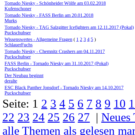
Tornado Niesky - Schönheider Wölfe am 03.02.2018
Kufenschoner
Tornado Niesky - FASS Berlin am 20.01.2018
Murks
Tornado Niesky - TAG Salzgitter Icefighters am 12.11.2017 (Pokal)
Puckschubser
Wissenswertes - Allgemeine Fragen
(
1
2
3
4
5
)
SchlauerFuchs
Tornado Niesky - Chemnitz Crashers am 04.11.2017
Puckschubser
FASS Berlin - Tornado Niesky am 31.10.2017 (Pokal)
Puckschubser
Der Neubau beginnt
deralte
ESC Black Panther Jonsdorf - Tornado Niesky am 14.10.2017
Puckschubser
Seite:
1
2
3
4
5
6
7
8
9
10
1
22
23
24
25
26
27
|
Neues
alle Themen als gelesen ma