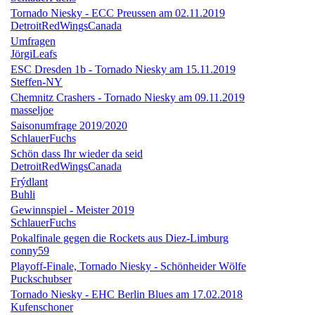
Tornado Niesky - ECC Preussen am 02.11.2019
DetroitRedWingsCanada
Umfragen
JörgiLeafs
ESC Dresden 1b - Tornado Niesky am 15.11.2019
Steffen-NY
Chemnitz Crashers - Tornado Niesky am 09.11.2019
masseljoe
Saisonumfrage 2019/2020
SchlauerFuchs
Schön dass Ihr wieder da seid
DetroitRedWingsCanada
Frýdlant
Buhli
Gewinnspiel - Meister 2019
SchlauerFuchs
Pokalfinale gegen die Rockets aus Diez-Limburg
conny59
Playoff-Finale, Tornado Niesky - Schönheider Wölfe
Puckschubser
Tornado Niesky - EHC Berlin Blues am 17.02.2018
Kufenschoner