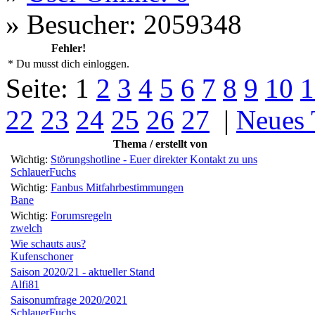
»
Besucher: 2059348
Fehler!
* Du musst dich einloggen.
Seite:
1
2
3
4
5
6
7
8
9
10
1
22
23
24
25
26
27
|
Neues
Thema / erstellt von
Wichtig:
Störungshotline - Euer direkter Kontakt zu uns
SchlauerFuchs
Wichtig:
Fanbus Mitfahrbestimmungen
Bane
Wichtig:
Forumsregeln
zwelch
Wie schauts aus?
Kufenschoner
Saison 2020/21 - aktueller Stand
Alfi81
Saisonumfrage 2020/2021
SchlauerFuchs