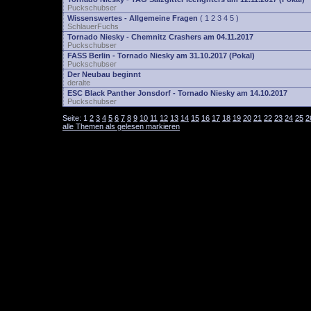
Puckschubser
Wissenswertes - Allgemeine Fragen
(
1
2
3
4
5
)
SchlauerFuchs
Tornado Niesky - Chemnitz Crashers am 04.11.2017
Puckschubser
FASS Berlin - Tornado Niesky am 31.10.2017 (Pokal)
Puckschubser
Der Neubau beginnt
deralte
ESC Black Panther Jonsdorf - Tornado Niesky am 14.10.2017
Puckschubser
Seite:
1
2
3
4
5
6
7
8
9
10
11
12
13
14
15
16
17
18
19
20
21
22
23
24
25
2
alle Themen als gelesen markieren