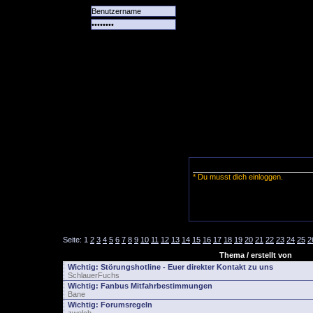
Alle
Das
Forum
Spiele
Team
alle
Tore
* Du musst dich einloggen.
Seite:
1
2
3
4
5
6
7
8
9
10
11
12
13
14
15
16
17
18
19
20
21
22
23
24
25
2
Thema / erstellt von
Wichtig:
Störungshotline - Euer direkter Kontakt zu uns
SchlauerFuchs
Wichtig:
Fanbus Mitfahrbestimmungen
Bane
Wichtig:
Forumsregeln