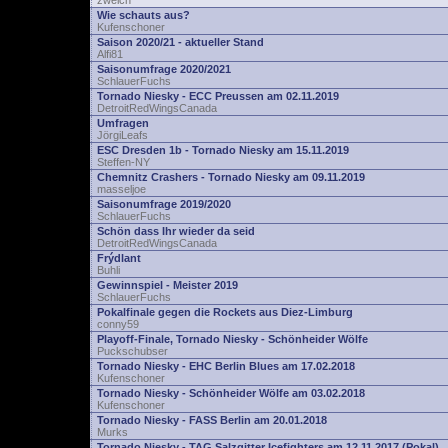
zwelch
Wie schauts aus?
Kufenschoner
Saison 2020/21 - aktueller Stand
Alfi81
Saisonumfrage 2020/2021
SchlauerFuchs
Tornado Niesky - ECC Preussen am 02.11.2019
DetroitRedWingsCanada
Umfragen
JörgiLeafs
ESC Dresden 1b - Tornado Niesky am 15.11.2019
Steffen-NY
Chemnitz Crashers - Tornado Niesky am 09.11.2019
masseljoe
Saisonumfrage 2019/2020
SchlauerFuchs
Schön dass Ihr wieder da seid
DetroitRedWingsCanada
Frýdlant
Buhli
Gewinnspiel - Meister 2019
SchlauerFuchs
Pokalfinale gegen die Rockets aus Diez-Limburg
conny59
Playoff-Finale, Tornado Niesky - Schönheider Wölfe
Puckschubser
Tornado Niesky - EHC Berlin Blues am 17.02.2018
Kufenschoner
Tornado Niesky - Schönheider Wölfe am 03.02.2018
Kufenschoner
Tornado Niesky - FASS Berlin am 20.01.2018
Murks
Tornado Niesky - TAG Salzgitter Icefighters am 12.11.2017 (Pokal)